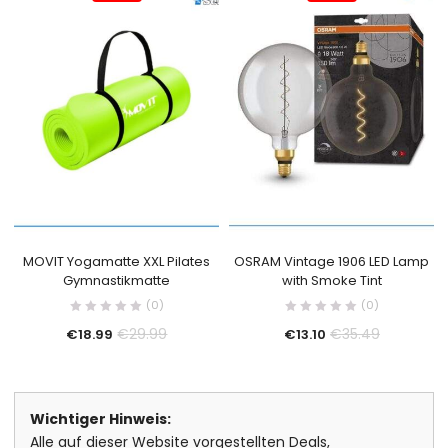
MOVIT Yogamatte XXL Pilates
OSRAM Vintage 1906 LED Lamp
Gymnastikmatte
with Smoke Tint
(0)
(0)
€
29.99
€
35.49
€
18.99
€
13.10
Wichtiger Hinweis:
Alle auf dieser Website vorgestellten Deals,