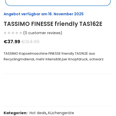
Angebot verfügbar am
16. November 2025
TASSIMO FINESSE friendly TAS162E
(
0
customer reviews)
€
37.99
€
124.99
TASSIMO Kapselmaschine FINESSE friendly TAS162E aus
Recyclingmaterial, mehr Intensität per Knopfdruck, schwarz
Size Guide
Delivery Return
Ask a Question
Kategorien:
Hot deals
,
Küchengeräte