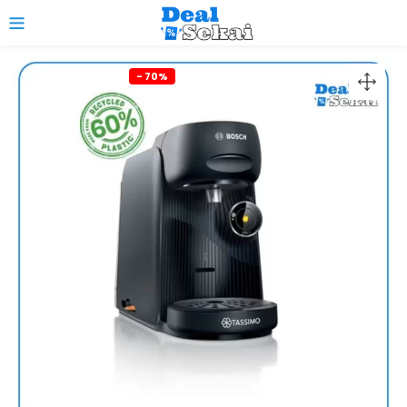
0
- 70%