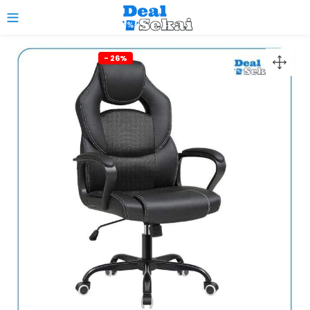
0
- 26%