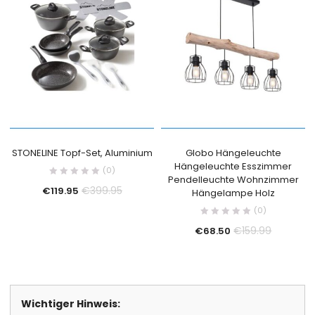
STONELINE Topf-Set, Aluminium
Globo Hängeleuchte
Hängeleuchte Esszimmer
(0)
Pendelleuchte Wohnzimmer
€
399.95
€
119.95
Hängelampe Holz
(0)
€
159.99
€
68.50
Wichtiger Hinweis: