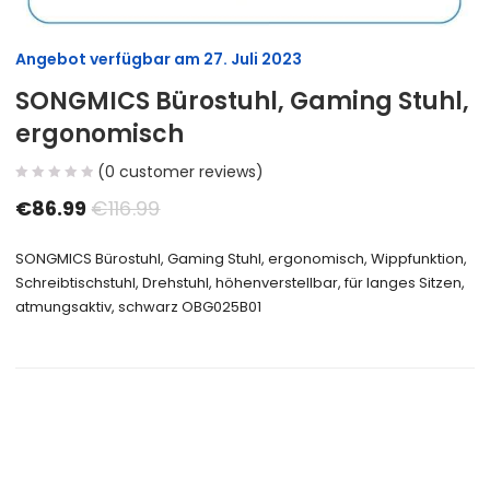
Angebot verfügbar am
27. Juli 2023
SONGMICS Bürostuhl, Gaming Stuhl,
ergonomisch
(
0
customer reviews)
€
86.99
€
116.99
SONGMICS Bürostuhl, Gaming Stuhl, ergonomisch, Wippfunktion,
Schreibtischstuhl, Drehstuhl, höhenverstellbar, für langes Sitzen,
atmungsaktiv, schwarz OBG025B01
Size Guide
Delivery Return
Ask a Question