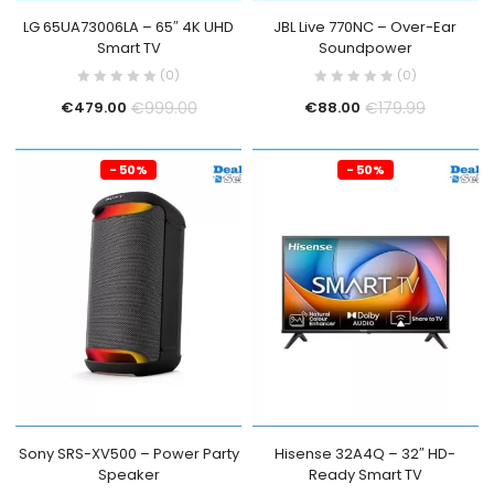
LG 65UA73006LA – 65″ 4K UHD
JBL Live 770NC – Over-Ear
Smart TV
Soundpower
(0)
(0)
€
999.00
€
179.99
€
479.00
€
88.00
- 50%
- 50%
Sony SRS-XV500 – Power Party
Hisense 32A4Q – 32″ HD-
Speaker
Ready Smart TV