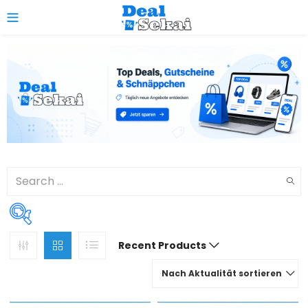
0
Recent Products
PRICE
Nach Aktualität sortieren
Preis:
€0
—
€2,099