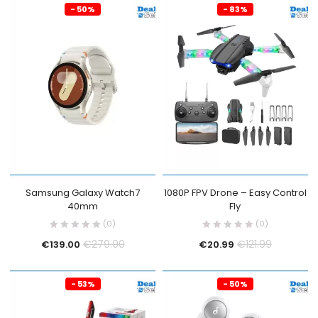
- 50%
- 83%
Samsung Galaxy Watch7
1080P FPV Drone – Easy Control
40mm
Fly
(0)
(0)
€
279.00
€
121.99
€
139.00
€
20.99
- 53%
- 50%