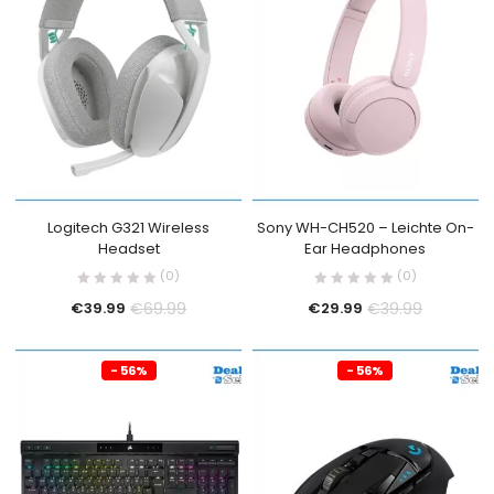
Organe
(0)
PRODUCT SIZE
0
0
0
L
S
XL
Logitech G321 Wireless
Sony WH-CH520 – Leichte On-
Headset
Ear Headphones
(0)
(0)
€
69.99
€
39.99
€
39.99
€
29.99
- 56%
- 56%