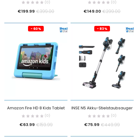
(0)
(0)
€
399.00
€
299.00
€
199.99
€
149.00
- 60%
- 83%
Amazon Fire HD 8 Kids Tablet
INSE N5 Akku-Stielstaubsauger
(0)
(0)
€
159.99
€
449.99
€
63.99
€
75.99