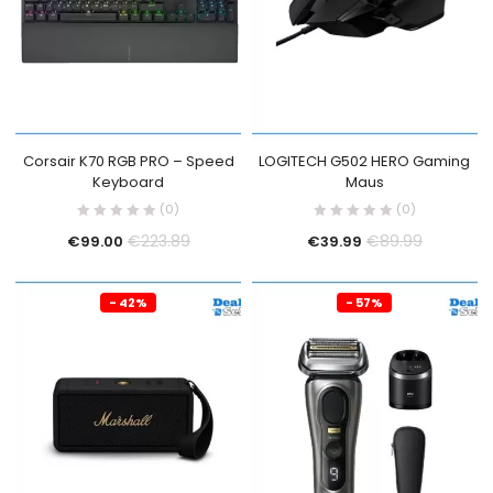
Corsair K70 RGB PRO – Speed
LOGITECH G502 HERO Gaming
Keyboard
Maus
(0)
(0)
€
223.89
€
89.99
€
99.00
€
39.99
- 42%
- 57%