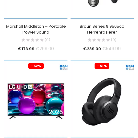
Marshall Middleton – Portable
Braun Series 9 9565cc
Power Sound
Herrenrasierer
(0)
(0)
€
299.00
€
549.99
€
173.99
€
239.00
- 52%
- 51%