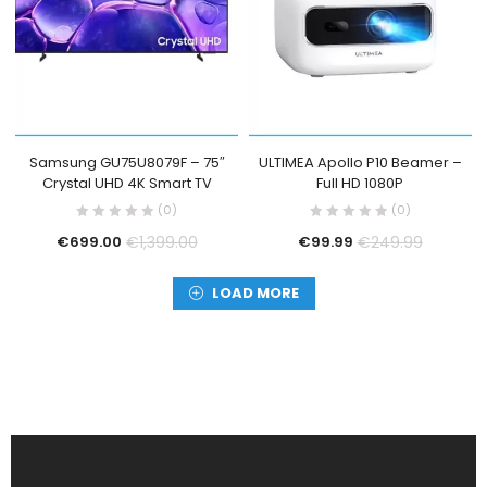
Samsung GU75U8079F – 75″
ULTIMEA Apollo P10 Beamer –
Crystal UHD 4K Smart TV
Full HD 1080P
(0)
(0)
€
1,399.00
€
249.99
€
699.00
€
99.99
LOAD MORE