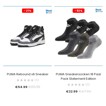
- 21%
- 52%
PUMA Rebound v6 Sneaker
PUMA Sneakersocken 18 Paar
Pack Statement Edition
(0)
(0)
€
69.95
€
54.99
€
47.94
€
22.99