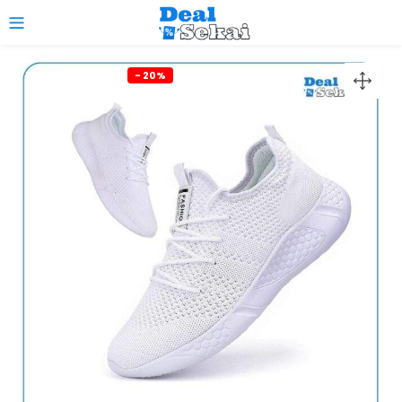
0
- 20%