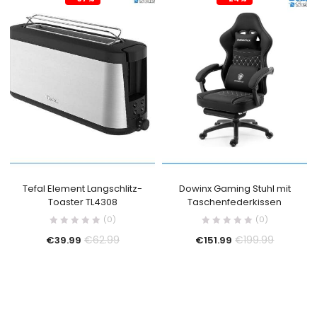
Tefal Element Langschlitz-
Dowinx Gaming Stuhl mit
Toaster TL4308
Taschenfederkissen
(0)
(0)
€
62.99
€
199.99
€
39.99
€
151.99