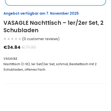
Angebot verfügbar am
7. November 2025
VASAGLE Nachttisch – 1er/2er Set, 2
Schubladen
(
0
customer reviews)
€
34.84
€
71.99
VASAGLE
Nachttisch (1-St), 1er Set/2er Set, schmal, Beistelltisch mit 2
Schubladen, offenes Fach
Size Guide
Delivery Return
Ask a Question