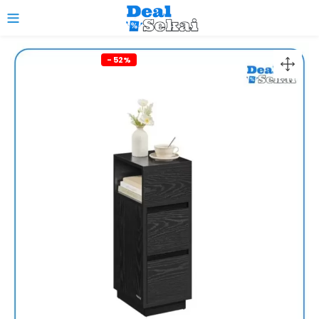
0
- 52%