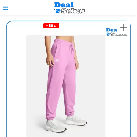
0
- 50%