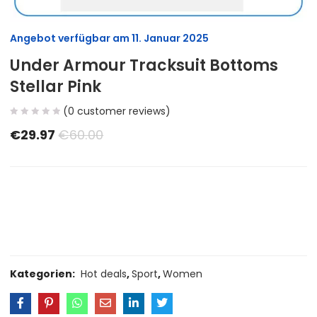
Angebot verfügbar am
11. Januar 2025
Under Armour Tracksuit Bottoms
Stellar Pink
(
0
customer reviews)
€
29.97
€
60.00
Size Guide
Delivery Return
Ask a Question
Kategorien:
Hot deals
,
Sport
,
Women