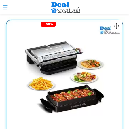
0
- 58%