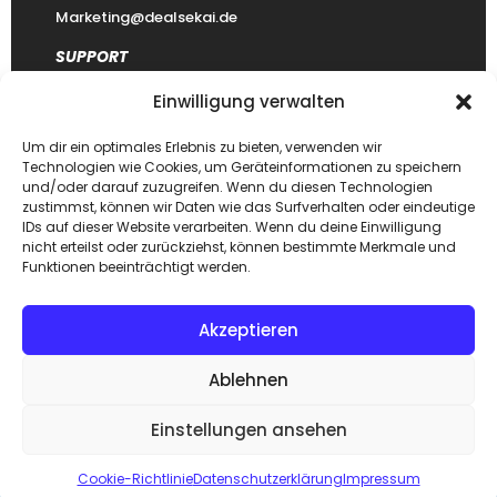
Marketing@dealsekai.de
SUPPORT
Einwilligung verwalten
Kontakt
datenschutzerklärung
Um dir ein optimales Erlebnis zu bieten, verwenden wir
Technologien wie Cookies, um Geräteinformationen zu speichern
Impressum
und/oder darauf zuzugreifen. Wenn du diesen Technologien
zustimmst, können wir Daten wie das Surfverhalten oder eindeutige
Haftungsausschluss
IDs auf dieser Website verarbeiten. Wenn du deine Einwilligung
FAQ Dealsekai
nicht erteilst oder zurückziehst, können bestimmte Merkmale und
Funktionen beeinträchtigt werden.
Akzeptieren
Copyright © 2026. Designed by
Dealsekai
team. All Rights
Ablehnen
Reserved.
Einstellungen ansehen
ZUM SHOP
Cookie-Richtlinie
Datenschutzerklärung
Impressum