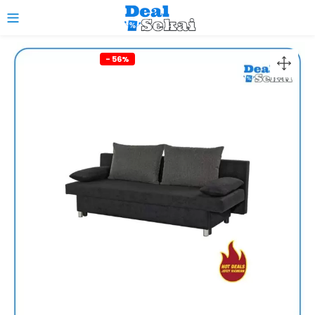
0
- 56%