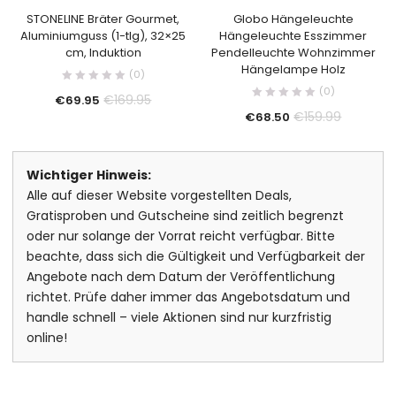
STONELINE Bräter Gourmet,
Globo Hängeleuchte
Aluminiumguss (1-tlg), 32×25
Hängeleuchte Esszimmer
cm, Induktion
Pendelleuchte Wohnzimmer
Hängelampe Holz
(0)
(0)
€
169.95
€
69.95
€
159.99
€
68.50
Wichtiger Hinweis:
Alle auf dieser Website vorgestellten Deals,
Gratisproben und Gutscheine sind zeitlich begrenzt
oder nur solange der Vorrat reicht verfügbar. Bitte
beachte, dass sich die Gültigkeit und Verfügbarkeit der
Angebote nach dem Datum der Veröffentlichung
richtet. Prüfe daher immer das Angebotsdatum und
handle schnell – viele Aktionen sind nur kurzfristig
online!