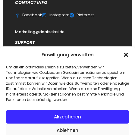
CONTACT INFO
Facebook
Instagram
Pinterest
Marketing@dealsekai.de
SUPPORT
Einwilligung verwalten
Kontakt
datenschutzerklärung
Um dir ein optimales Erlebnis zu bieten, verwenden wir
Technologien wie Cookies, um Geräteinformationen zu speichern
Impressum
und/oder darauf zuzugreifen. Wenn du diesen Technologien
zustimmst, können wir Daten wie das Surfverhalten oder eindeutige
Haftungsausschluss
IDs auf dieser Website verarbeiten. Wenn du deine Einwilligung
FAQ Dealsekai
nicht erteilst oder zurückziehst, können bestimmte Merkmale und
Funktionen beeinträchtigt werden.
Akzeptieren
Copyright © 2026. Designed by
Dealsekai
team. All Rights
Ablehnen