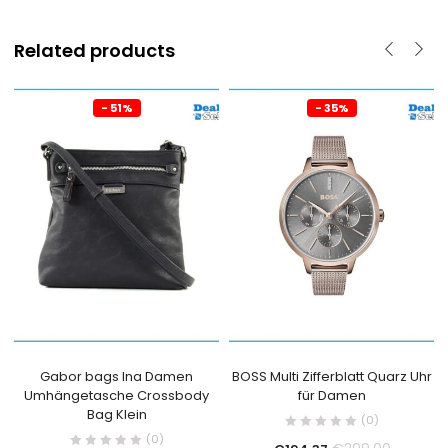
Related products
- 51%
- 35%
Gabor bags Ina Damen
BOSS Multi Zifferblatt Quarz Uhr
Umhängetasche Crossbody
für Damen
Bag Klein
(0)
(0)