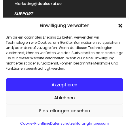
Marketing@dealsekai.de
SUPPORT
Einwilligung verwalten
Kontakt
datenschutzerklärung
Um dir ein optimales Erlebnis zu bieten, verwenden wir
Technologien wie Cookies, um Geräteinformationen zu speichern
Impressum
und/oder darauf zuzugreifen. Wenn du diesen Technologien
zustimmst, können wir Daten wie das Surfverhalten oder eindeutige
Haftungsausschluss
IDs auf dieser Website verarbeiten. Wenn du deine Einwilligung
FAQ Dealsekai
nicht erteilst oder zurückziehst, können bestimmte Merkmale und
Funktionen beeinträchtigt werden.
Akzeptieren
Copyright © 2026. Designed by
Dealsekai
team. All Rights
Ablehnen
Reserved.
Einstellungen ansehen
ZUM SHOP
Cookie-Richtlinie
Datenschutzerklärung
Impressum