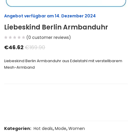
Angebot verfügbar am
14. Dezember 2024
Liebeskind Berlin Armbanduhr
(
0
customer reviews)
€
46.62
€
169.90
Liebeskind Berlin Armbanduhr aus Edelstahl mit verstellbarem
Mesh-Armband
Size Guide
Delivery Return
Ask a Question
Kategorien:
Hot deals
,
Mode
,
Women