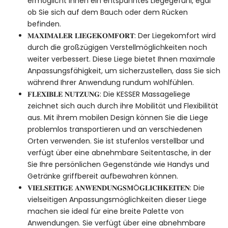
ermöglicht Ihnen ein entspanntes Liegegefühl, egal
ob Sie sich auf dem Bauch oder dem Rücken
befinden.
𝐌𝐀𝐗𝐈𝐌𝐀𝐋𝐄𝐑 𝐋𝐈𝐄𝐆𝐄𝐊𝐎𝐌𝐅𝐎𝐑𝐓: Der Liegekomfort wird
durch die großzügigen Verstellmöglichkeiten noch
weiter verbessert. Diese Liege bietet Ihnen maximale
Anpassungsfähigkeit, um sicherzustellen, dass Sie sich
während Ihrer Anwendung rundum wohlfühlen.
𝐅𝐋𝐄𝐗𝐈𝐁𝐋𝐄 𝐍𝐔𝐓𝐙𝐔𝐍𝐆: Die KESSER Massageliege
zeichnet sich auch durch ihre Mobilität und Flexibilität
aus. Mit ihrem mobilen Design können Sie die Liege
problemlos transportieren und an verschiedenen
Orten verwenden. Sie ist stufenlos verstellbar und
verfügt über eine abnehmbare Seitentasche, in der
Sie Ihre persönlichen Gegenstände wie Handys und
Getränke griffbereit aufbewahren können.
𝐕𝐈𝐄𝐋𝐒𝐄𝐈𝐓𝐈𝐆𝐄 𝐀𝐍𝐖𝐄𝐍𝐃𝐔𝐍𝐆𝐒𝐌Ö𝐆𝐋𝐈𝐂𝐇𝐊𝐄𝐈𝐓𝐄𝐍: Die
vielseitigen Anpassungsmöglichkeiten dieser Liege
machen sie ideal für eine breite Palette von
Anwendungen. Sie verfügt über eine abnehmbare