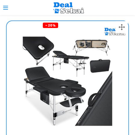
0
- 20%