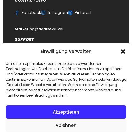
CONTACT INFO
Facebook
Instagram
Pinterest
Marketing@dealsekai.de
SUPPORT
Einwilligung verwalten
Kontakt
datenschutzerklärung
Um dir ein optimales Erlebnis zu bieten, verwenden wir
Technologien wie Cookies, um Geräteinformationen zu speichern
Impressum
und/oder darauf zuzugreifen. Wenn du diesen Technologien
zustimmst, können wir Daten wie das Surfverhalten oder eindeutige
Haftungsausschluss
IDs auf dieser Website verarbeiten. Wenn du deine Einwilligung
FAQ Dealsekai
nicht erteilst oder zurückziehst, können bestimmte Merkmale und
Funktionen beeinträchtigt werden.
Akzeptieren
Copyright © 2026. Designed by
Dealsekai
team. All Rights
Ablehnen