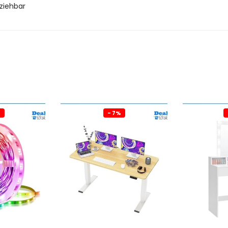
ziehbar
%
- 7%