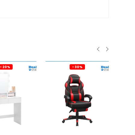
- 20%
- 30%