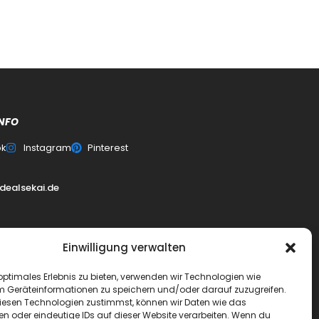
NFO
ok
Instagram
Pinterest
0
dealsekai.de
Einwilligung verwalten
erklärung
optimales Erlebnis zu bieten, verwenden wir Technologien wie
m Geräteinformationen zu speichern und/oder darauf zuzugreifen.
esen Technologien zustimmst, können wir Daten wie das
schluss
en oder eindeutige IDs auf dieser Website verarbeiten. Wenn du