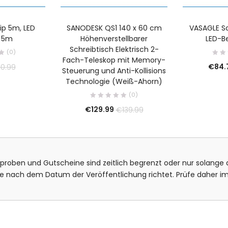
rip 5m, LED
SANODESK QS1 140 x 60 cm
VASAGLE S
n 5m
Höhenverstellbarer
LED-B
Schreibtisch Elektrisch 2-
(0)
Fach-Teleskop mit Memory-
€
84.
10.99
Steuerung und Anti-Kollisions
Technologie (Weiß-Ahorn)
(0)
€
129.99
€
139.99
isproben und Gutscheine sind zeitlich begrenzt oder nur solange d
bote nach dem Datum der Veröffentlichung richtet. Prüfe daher