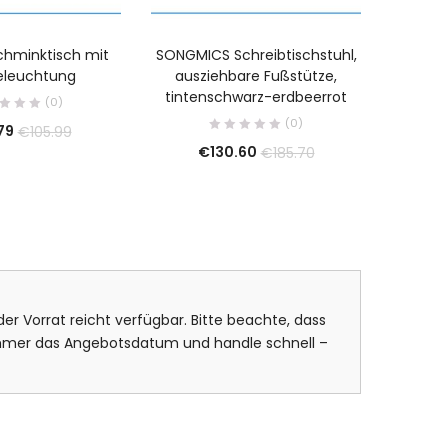
chminktisch mit
SONGMICS Schreibtischstuhl,
Sunn
eleuchtung
ausziehbare Fußstütze,
Messer
tintenschwarz-erdbeerrot
(0)
(0)
79
€
€
105.99
€
130.60
€
185.70
er Vorrat reicht verfügbar. Bitte beachte, dass
 immer das Angebotsdatum und handle schnell –