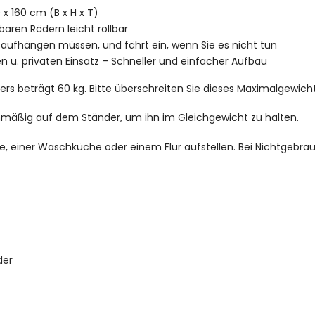
x 160 cm (B x H x T)
baren Rädern leicht rollbar
ng aufhängen müssen, und fährt ein, wenn Sie es nicht tun
 u. privaten Einsatz – Schneller und einfacher Aufbau
s beträgt 60 kg. Bitte überschreiten Sie dieses Maximalgewicht
ichmäßig auf dem Ständer, um ihn im Gleichgewicht zu halten.
se, einer Waschküche oder einem Flur aufstellen. Bei Nichtgebra
der