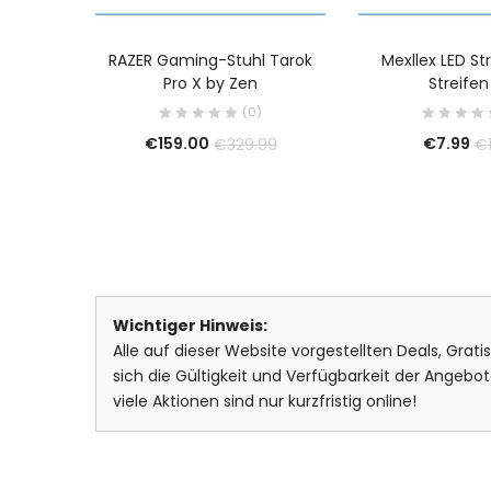
RAZER Gaming-Stuhl Tarok
Mexllex LED St
Pro X by Zen
Streife
(0)
€
159.00
€
7.99
€
329.99
€
Wichtiger Hinweis:
Alle auf dieser Website vorgestellten Deals, Grat
sich die Gültigkeit und Verfügbarkeit der Ange
viele Aktionen sind nur kurzfristig online!