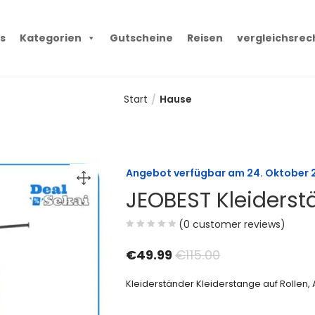
s
Kategorien
Gutscheine
Reisen
vergleichsrec
Start
Hause
Angebot verfügbar am
24. Oktober 
JEOBEST Kleiderst
(
0
customer reviews)
€
49.99
€
115.00
Kleiderständer Kleiderstange auf Rollen,