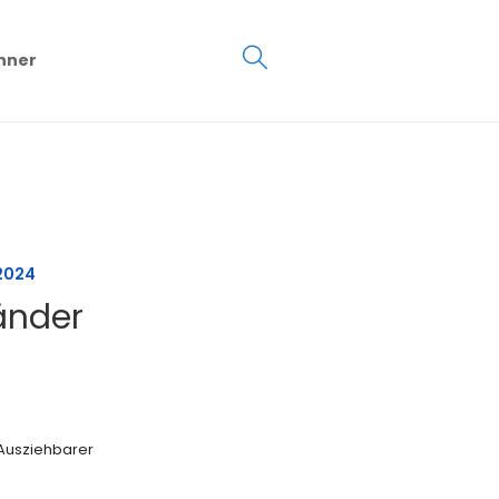
€
0.00
hner
0
2024
änder
 Ausziehbarer