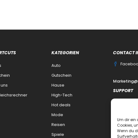
RTCUTS
KATEGORIEN
CONTACT I
Facebo
s
Auto
chein
Gutschein
Marketing@
 uns
Hause
SUPPORT
leichsrechner
High-Tech
Kontakt
Hot deals
datenschutz
Mode
Um dir ein 
Impressum
Reisen
Cookies, u
Wenn du di
Haftungsaus
Spiele
Surfverhalt