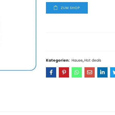
ZUM SHOP
Size Guide
Delivery Retu
Kategorien:
Hause
,
Hot deals