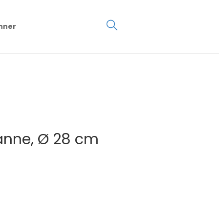
€
0.00
hner
0
fanne, Ø 28 cm