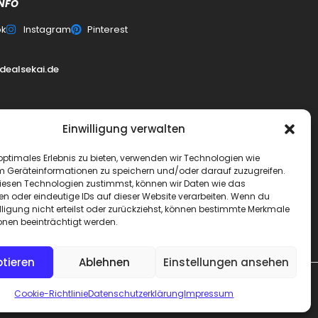
NFO
ok
Instagram
Pinterest
0
dealsekai.de
Einwilligung verwalten
erklärung
optimales Erlebnis zu bieten, verwenden wir Technologien wie
m Geräteinformationen zu speichern und/oder darauf zuzugreifen.
esen Technologien zustimmst, können wir Daten wie das
schluss
en oder eindeutige IDs auf dieser Website verarbeiten. Wenn du
lligung nicht erteilst oder zurückziehst, können bestimmte Merkmale
ai
onen beeinträchtigt werden.
tieren
Ablehnen
Einstellungen ansehen
Cookie-Richtlinie
Datenschutzerklärung
Impressum