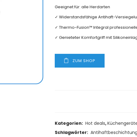
Geeignet für: alle Herdarten
✓ Widerstandsfähige Antihaft-Versiegel
✓ Thermo-Fusion™ Integral professionell
✓ Genieteter Komfortgriff mit Silikoneinla
ZUM SHOP
Size Guide
Delivery Retu
Kategorien:
Hot deals
,
Küchengerät
Schlagwörter:
Antihaftbeschichtun