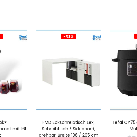
%
- 52%
ok®
FMD Eckschreibtisch Lex,
Tefal CY75
omat mit 16L
Schreibtisch / Sideboard,
Mul
t
drehbar, Breite 136 / 205 cm