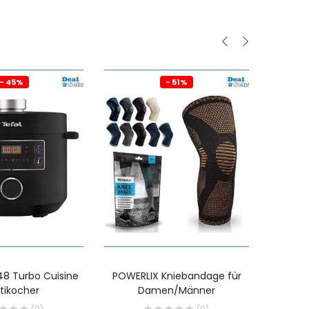
- 45%
- 51%
48 Turbo Cuisine
POWERLIX Kniebandage für
BUBUD
tikocher
Damen/Männer
(0)
(0)