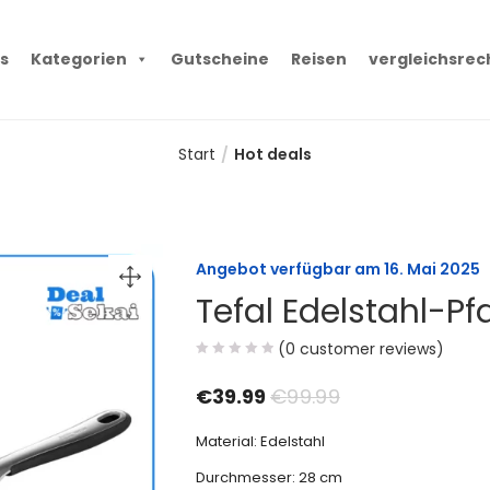
s
Kategorien
Gutscheine
Reisen
vergleichsrec
Start
Hot deals
Angebot verfügbar am
16. Mai 2025
Tefal Edelstahl-P
(
0
customer reviews)
€
39.99
€
99.99
Material: Edelstahl
Durchmesser: 28 cm