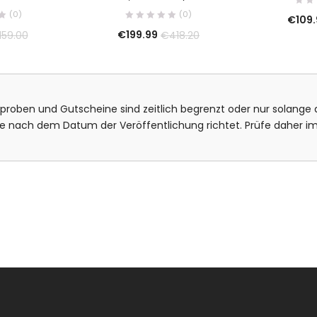
(0)
(0)
€
109
€
199.99
159.00
€
418.20
isproben und Gutscheine sind zeitlich begrenzt oder nur solange d
bote nach dem Datum der Veröffentlichung richtet. Prüfe daher