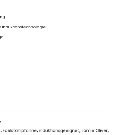
ung
e Induktionstechnologie
ge
rn
Ask a Question
e
g
,
Edelstahlpfanne
,
induktionsgeeignet
,
Jamie Oliver
,