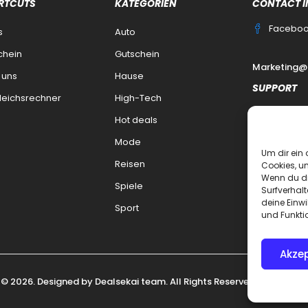
RTCUTS
KATEGORIEN
CONTACT I
Facebo
s
Auto
chein
Gutschein
Marketing@
 uns
Hause
SUPPORT
leichsrechner
High-Tech
Kontakt
Hot deals
datenschutz
Mode
Um dir ein 
Impressum
Reisen
Cookies, u
Wenn du di
Haftungsaus
Spiele
Surfverhalt
deine Einwi
FAQ Dealsek
Sport
und Funkti
Akzep
 © 2026. Designed by
Dealsekai
team. All Rights Reserved.