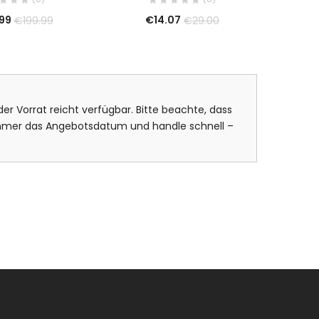
.99
€
14.07
€
199.99
€
29.00
er Vorrat reicht verfügbar. Bitte beachte, dass
 immer das Angebotsdatum und handle schnell –