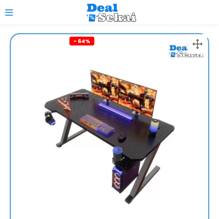
0
- 64%