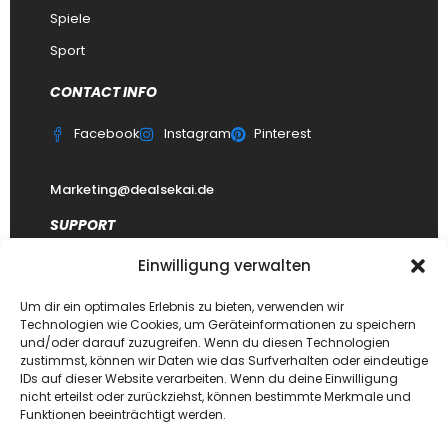
Spiele
Sport
CONTACT INFO
Facebook
Instagram
Pinterest
Marketing@dealsekai.de
SUPPORT
Einwilligung verwalten
Kontakt
datenschutzerklärung
Um dir ein optimales Erlebnis zu bieten, verwenden wir
Technologien wie Cookies, um Geräteinformationen zu speichern
Impressum
und/oder darauf zuzugreifen. Wenn du diesen Technologien
zustimmst, können wir Daten wie das Surfverhalten oder eindeutige
Haftungsausschluss
IDs auf dieser Website verarbeiten. Wenn du deine Einwilligung
FAQ Dealsekai
nicht erteilst oder zurückziehst, können bestimmte Merkmale und
Funktionen beeinträchtigt werden.