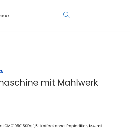
€
0.00
hner
0
25
maschine mit Mahlwerk
MG105015SD«, 1,5 l Kaffeekanne, Papierfilter, 1×4, mit