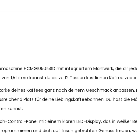
emaschine HCMG105015SD mit integriertem Mahlwerk, die dir jede
on 1,5 Litern kannst du bis zu 12 Tassen köstlichen Kaffee zubere
 Stärke deines Kaffees ganz nach deinem Geschmack anpassen.
chend Platz für deine Lieblingskaffeebohnen. Du hast die Mögl
ten kannst.
h-Control-Panel mit einem klaren LED-Display, das in weißer Be
 programmieren und dich auf frisch gebrühten Genuss freuen, 