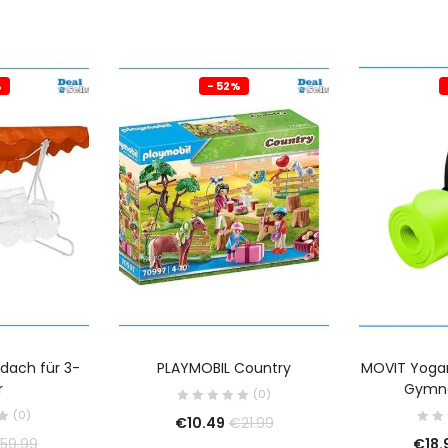
%
- 52%
dach für 3-
PLAYMOBIL Country
MOVIT Yogam
r
Gymna
(0)
(0)
€
10.49
€
21.99
€
18.
59.99