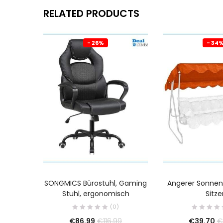
RELATED PRODUCTS
- 26%
- 34
SONGMICS Bürostuhl, Gaming
Angerer Sonnen
Stuhl, ergonomisch
Sitze
(0)
€
86.99
€
39.70
€
116.99
€