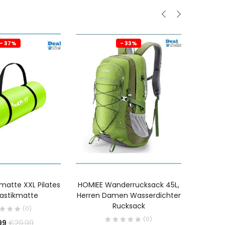
- 37%
- 33%
atte XXL Pilates
HOMIEE Wanderrucksack 45L,
FMD E
stikmatte
Herren Damen Wasserdichter
Schre
Rucksack
drehbar
(0)
(0)
99
€
29.99