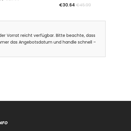
€
30.64
€
45.99
er Vorrat reicht verfügbar. Bitte beachte, dass
 immer das Angebotsdatum und handle schnell –
NFO