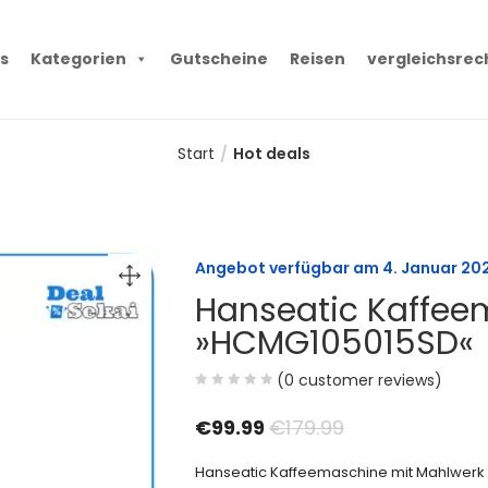
s
Kategorien
Gutscheine
Reisen
vergleichsrec
Start
Hot deals
Angebot verfügbar am
4. Januar 20
Hanseatic Kaffee
»HCMG105015SD«
(
0
customer reviews)
€
99.99
€
179.99
Hanseatic Kaffeemaschine mit Mahlwerk »HC