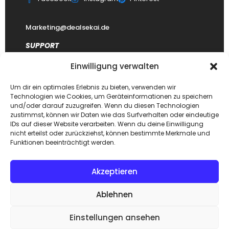
Marketing@dealsekai.de
SUPPORT
Einwilligung verwalten
Kontakt
datenschutzerklärung
Um dir ein optimales Erlebnis zu bieten, verwenden wir
Technologien wie Cookies, um Geräteinformationen zu speichern
Impressum
und/oder darauf zuzugreifen. Wenn du diesen Technologien
zustimmst, können wir Daten wie das Surfverhalten oder eindeutige
Haftungsausschluss
IDs auf dieser Website verarbeiten. Wenn du deine Einwilligung
FAQ Dealsekai
nicht erteilst oder zurückziehst, können bestimmte Merkmale und
Funktionen beeinträchtigt werden.
Akzeptieren
Copyright © 2026. Designed by
Dealsekai
team. All Rights
Ablehnen
Reserved.
Einstellungen ansehen