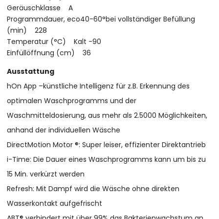
Geräuschklasse A
Programmdauer, eco40-60°bei vollständiger Befüllung
(min) 228
Temperatur (°C) Kalt -90
Einfüllöffnung (cm) 36
Ausstattung
hOn App –künstliche Intelligenz für z.B. Erkennung des
optimalen Waschprogramms und der
Waschmitteldosierung, aus mehr als 2.5000 Möglichkeiten,
anhand der individuellen Wäsche
DirectMotion Motor ®: Super leiser, effizienter Direktantrieb
i-Time: Die Dauer eines Waschprogramms kann um bis zu
15 Min. verkürzt werden
Refresh: Mit Dampf wird die Wäsche ohne direkten
Wasserkontakt aufgefrischt
ABT® verhindert mit über 99% das Bakterienwachstum an