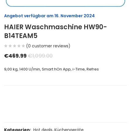
Angebot verfügbar am
16. November 2024
HAIER Waschmaschine HW90-
B14TEAM5
(
0
customer reviews)
€
469.99
€
1,099.00
9,00 kg, 1400 U/min, Smart hOn App, i-Time, Refres
Size Guide
Delivery Return
Ask a Question
Kategorien:
Hot deals
,
Küchengeräte