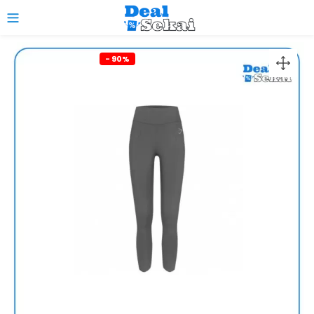
0
- 90%