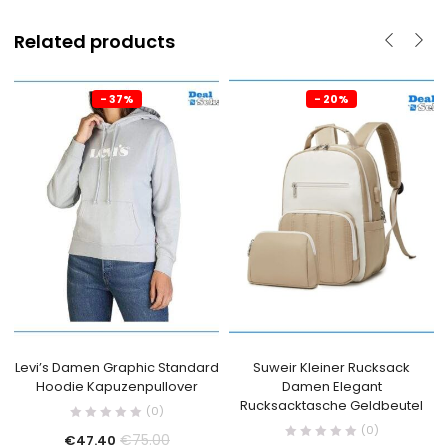
Related products
- 37%
- 20%
Levi’s Damen Graphic Standard
Suweir Kleiner Rucksack
Hoodie Kapuzenpullover
Damen Elegant
Rucksacktasche Geldbeutel
(0)
(0)
€
75.00
€
47.40