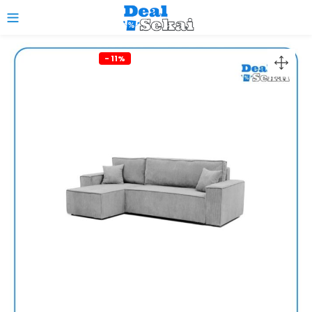
0
- 11%