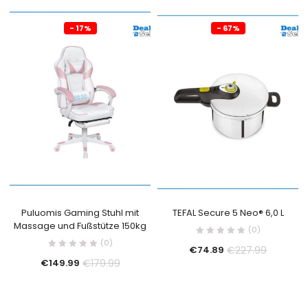
- 17%
- 67%
Puluomis Gaming Stuhl mit
TEFAL Secure 5 Neo® 6,0 L
Massage und Fußstütze 150kg
(0)
(0)
€
227.99
€
74.89
€
179.99
€
149.99