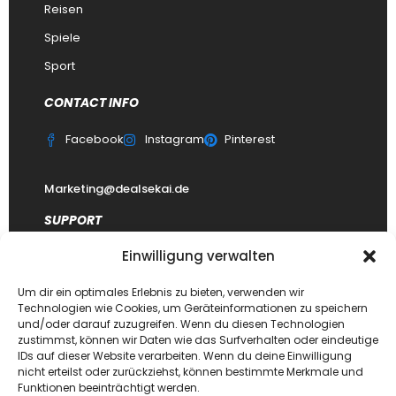
Reisen
Spiele
Sport
CONTACT INFO
Facebook
Instagram
Pinterest
Marketing@dealsekai.de
SUPPORT
Einwilligung verwalten
Kontakt
datenschutzerklärung
Um dir ein optimales Erlebnis zu bieten, verwenden wir
Technologien wie Cookies, um Geräteinformationen zu speichern
Impressum
und/oder darauf zuzugreifen. Wenn du diesen Technologien
zustimmst, können wir Daten wie das Surfverhalten oder eindeutige
Haftungsausschluss
IDs auf dieser Website verarbeiten. Wenn du deine Einwilligung
FAQ Dealsekai
nicht erteilst oder zurückziehst, können bestimmte Merkmale und
Funktionen beeinträchtigt werden.