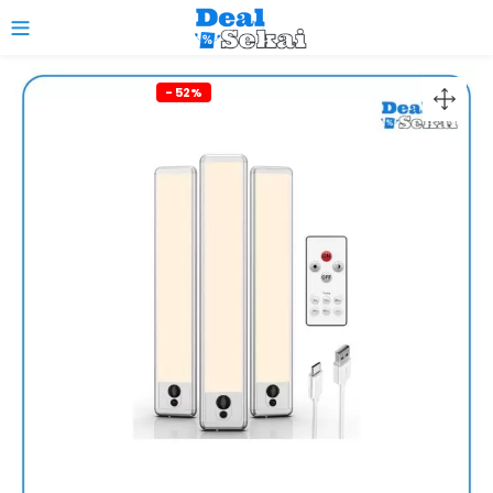
0
- 52%