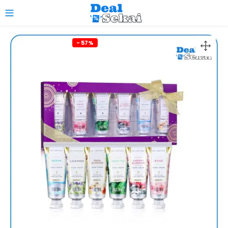
0
- 57%