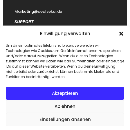
Marketing@dealsekai.de
SUPPORT
Einwilligung verwalten
Kontakt
datenschutzerklärung
Um dir ein optimales Erlebnis zu bieten, verwenden wir
Technologien wie Cookies, um Geräteinformationen zu speichern
Impressum
und/oder darauf zuzugreifen. Wenn du diesen Technologien
zustimmst, können wir Daten wie das Surfverhalten oder eindeutige
Haftungsausschluss
IDs auf dieser Website verarbeiten. Wenn du deine Einwilligung
FAQ Dealsekai
nicht erteilst oder zurückziehst, können bestimmte Merkmale und
Funktionen beeinträchtigt werden.
Akzeptieren
Copyright © 2026. Designed by
Dealsekai
team. All Rights
Ablehnen
Reserved.
Einstellungen ansehen