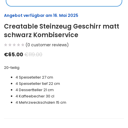
Angebot verfügbar am
16. Mai 2025
Creatable Steinzeug Geschirr matt
schwarz Kombiservice
(
0
customer reviews)
€
65.00
€
119.00
20-teilig
4 Speiseteller 27 cm
4 Speiseteller tief 22 cm
4 Dessertteller 21 cm
4 Kaffeebecher 30 cl
4 Mehrzweckschalen 15 cm