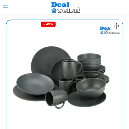
0
- 45%