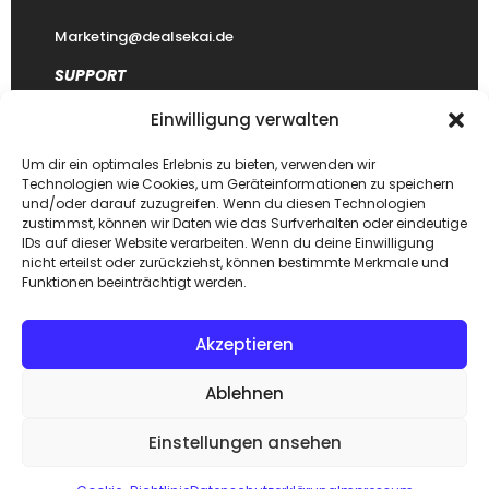
Marketing@dealsekai.de
SUPPORT
Einwilligung verwalten
Kontakt
datenschutzerklärung
Um dir ein optimales Erlebnis zu bieten, verwenden wir
Technologien wie Cookies, um Geräteinformationen zu speichern
Impressum
und/oder darauf zuzugreifen. Wenn du diesen Technologien
zustimmst, können wir Daten wie das Surfverhalten oder eindeutige
Haftungsausschluss
IDs auf dieser Website verarbeiten. Wenn du deine Einwilligung
FAQ Dealsekai
nicht erteilst oder zurückziehst, können bestimmte Merkmale und
Funktionen beeinträchtigt werden.
Akzeptieren
Copyright © 2026. Designed by
Dealsekai
team. All Rights
Ablehnen
Reserved.
Einstellungen ansehen