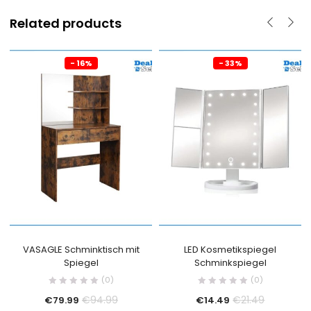
Related products
- 16%
- 33%
VASAGLE Schminktisch mit
LED Kosmetikspiegel
Spiegel
Schminkspiegel
(0)
(0)
€
94.99
€
21.49
€
79.99
€
14.49