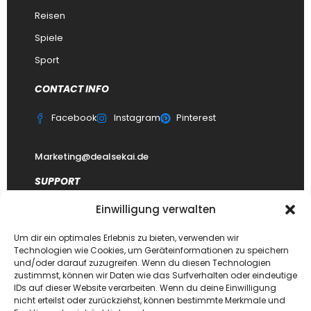
Reisen
Spiele
Sport
CONTACT INFO
Facebook
Instagram
Pinterest
Marketing@dealsekai.de
SUPPORT
Einwilligung verwalten
Kontakt
datenschutzerklärung
Um dir ein optimales Erlebnis zu bieten, verwenden wir
Technologien wie Cookies, um Geräteinformationen zu speichern
Impressum
und/oder darauf zuzugreifen. Wenn du diesen Technologien
zustimmst, können wir Daten wie das Surfverhalten oder eindeutige
Haftungsausschluss
IDs auf dieser Website verarbeiten. Wenn du deine Einwilligung
FAQ Dealsekai
nicht erteilst oder zurückziehst, können bestimmte Merkmale und