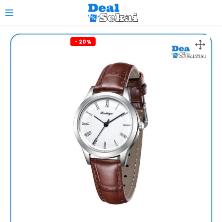
0
- 20%