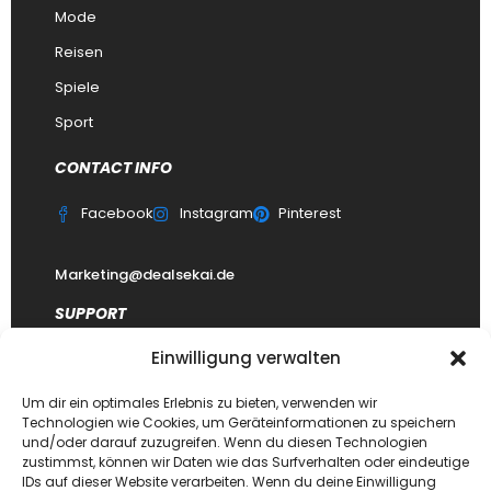
Mode
Reisen
Spiele
Sport
CONTACT INFO
Facebook
Instagram
Pinterest
Marketing@dealsekai.de
SUPPORT
Einwilligung verwalten
Kontakt
datenschutzerklärung
Um dir ein optimales Erlebnis zu bieten, verwenden wir
Technologien wie Cookies, um Geräteinformationen zu speichern
Impressum
und/oder darauf zuzugreifen. Wenn du diesen Technologien
zustimmst, können wir Daten wie das Surfverhalten oder eindeutige
Haftungsausschluss
IDs auf dieser Website verarbeiten. Wenn du deine Einwilligung