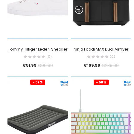
Tommy Hilfiger Leder-Sneaker
Ninja Foodi MAX Dual Airfryer
(0)
(0)
€
99.99
€
239.99
€
51.99
€
169.99
- 57%
- 58%