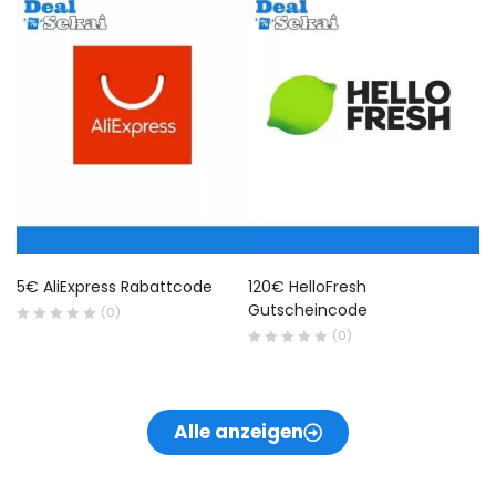
5€ AliExpress Rabattcode
120€ HelloFresh
1
Gutscheincode
(0)
(0)
Alle anzeigen