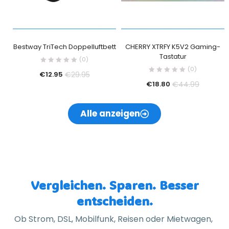
Bestway TriTech Doppelluftbett
CHERRY XTRFY K5V2 Gaming-
Tastatur
(0)
(0)
€
29.95
€
12.95
€
44.99
€
18.80
Alle anzeigen
Vergleichen. Sparen. Besser
entscheiden.
Ob Strom, DSL, Mobilfunk, Reisen oder Mietwagen,