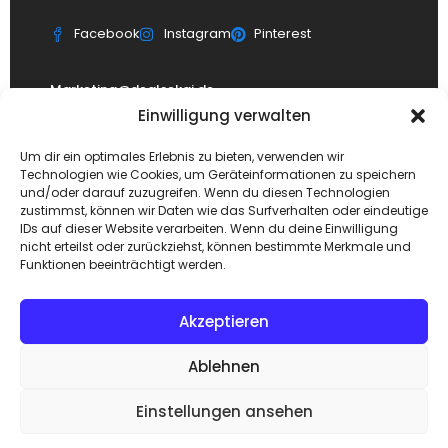
Facebook
Instagram
Pinterest
Marketing@dealsekai.de
Einwilligung verwalten
SUPPORT
Um dir ein optimales Erlebnis zu bieten, verwenden wir
Kontakt
Technologien wie Cookies, um Geräteinformationen zu speichern
und/oder darauf zuzugreifen. Wenn du diesen Technologien
datenschutzerklärung
zustimmst, können wir Daten wie das Surfverhalten oder eindeutige
IDs auf dieser Website verarbeiten. Wenn du deine Einwilligung
Impressum
nicht erteilst oder zurückziehst, können bestimmte Merkmale und
Haftungsausschluss
Funktionen beeinträchtigt werden.
FAQ Dealsekai
Akzeptieren
Ablehnen
Einstellungen ansehen
Copyright © 2026. Designed by
Dealsekai
team. All Rights
Reserved.