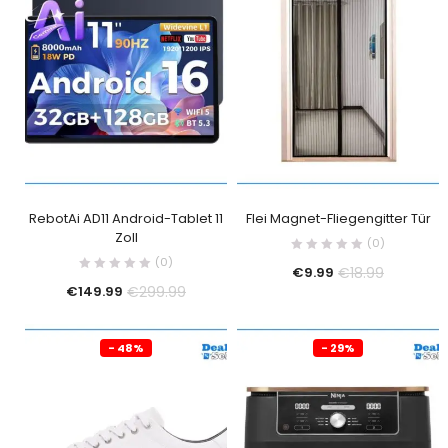
RebotAi AD11 Android-Tablet 11
Flei Magnet-Fliegengitter Tür
Zoll
(0)
(0)
€
18.99
€
9.99
€
299.99
€
149.99
- 48%
- 29%