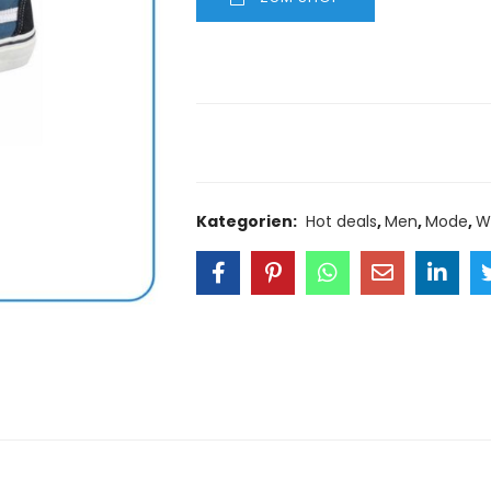
Size Guide
Delivery Retu
Kategorien:
Hot deals
,
Men
,
Mode
,
W