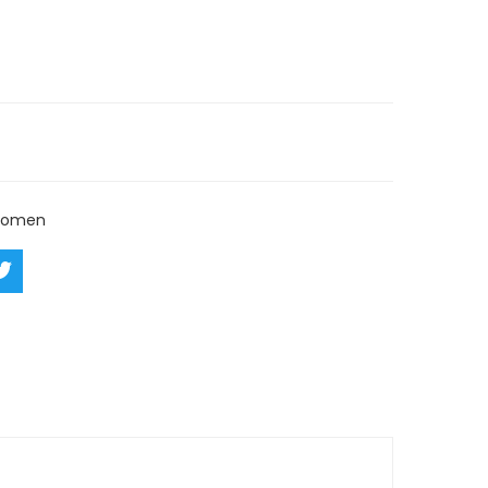
rn
Ask a Question
omen