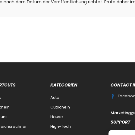
bote nach dem Datum der Veröffentlichung richtet. Prüfe daher
RTCUTS
KATEGORIEN
CONTACT I
Facebo
s
Auto
chein
Gutschein
Marketing@
 uns
Hause
SUPPORT
leichsrechner
High-Tech
Kontakt