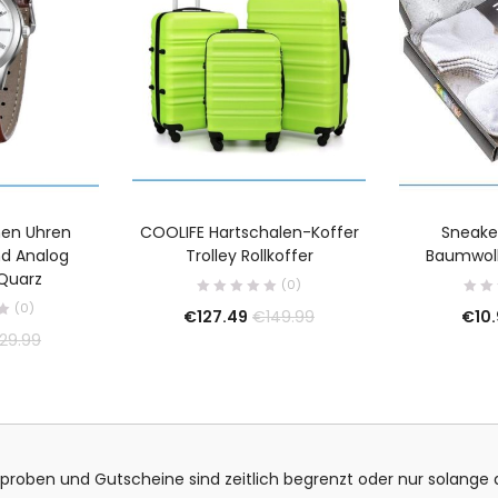
en Uhren
COOLIFE Hartschalen-Koffer
Sneake
d Analog
Trolley Rollkoffer
Baumwoll
 Quarz
(0)
(0)
€
127.49
€
10
€
149.99
29.99
isproben und Gutscheine sind zeitlich begrenzt oder nur solange d