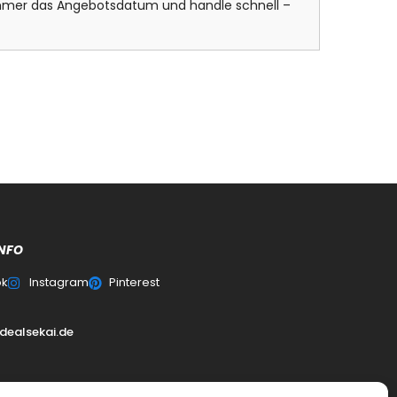
 immer das Angebotsdatum und handle schnell –
NFO
ok
Instagram
Pinterest
dealsekai.de
0