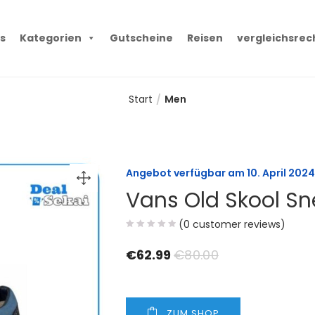
s
Kategorien
Gutscheine
Reisen
vergleichsrec
Start
Men
Angebot verfügbar am
10. April 2024
Vans Old Skool Sn
(
0
customer reviews)
€
62.99
€
80.00
ZUM SHOP