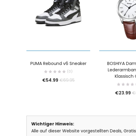
PUMA Rebound v6 Sneaker
BOSHIYA Dam
Lederarmban
(0)
Klassisch
€
54.99
€
69.95
€
23.99
€
Wichtiger Hinweis:
Alle auf dieser Website vorgestellten Deals, Grat