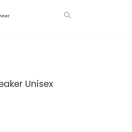
€
0.00
hner
0
eaker Unisex