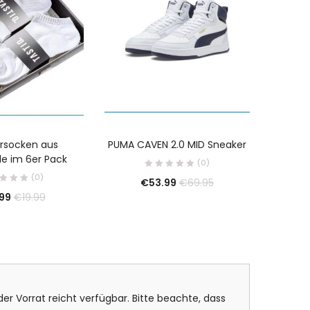
rsocken aus
PUMA CAVEN 2.0 MID Sneaker
Maser
e im 6er Pack
45mm S
(0)
(0)
€
53.99
€
69.95
.99
€
19.99
er Vorrat reicht verfügbar. Bitte beachte, dass