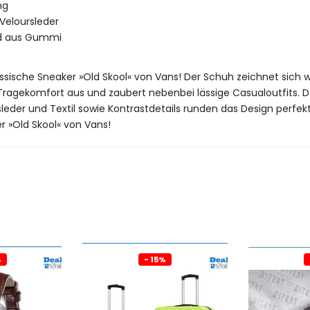
ng
 Veloursleder
nd aus Gummi
klassische Sneaker »Old Skool« von Vans! Der Schuh zeichnet sic
ekomfort aus und zaubert nebenbei lässige Casualoutfits. Desha
leder und Textil sowie Kontrastdetails runden das Design perfek
r »Old Skool« von Vans!
%
- 15%