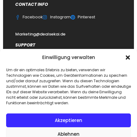
CONTACT INFO
Facebook
Instagram
Pinterest
Marketing@dealsekai.de
SUPPORT
Einwilligung verwalten
Kontakt
datenschutzerklärung
Um dir ein optimales Erlebnis zu bieten, verwenden wir
Technologien wie Cookies, um Geräteinformationen zu speichern
Impressum
und/oder darauf zuzugreifen. Wenn du diesen Technologien
zustimmst, können wir Daten wie das Surfverhalten oder eindeutige
Haftungsausschluss
IDs auf dieser Website verarbeiten. Wenn du deine Einwilligung
FAQ Dealsekai
nicht erteilst oder zurückziehst, können bestimmte Merkmale und
Funktionen beeinträchtigt werden.
Akzeptieren
Copyright © 2026. Designed by
Dealsekai
team. All Rights
Ablehnen