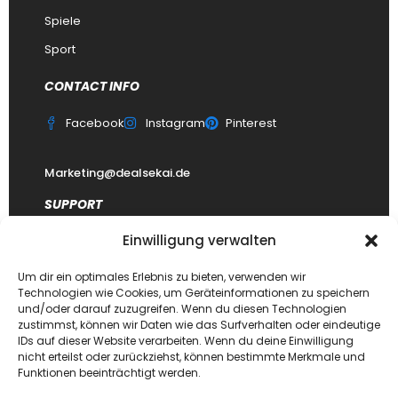
Spiele
Sport
CONTACT INFO
Facebook
Instagram
Pinterest
Marketing@dealsekai.de
SUPPORT
Einwilligung verwalten
Kontakt
datenschutzerklärung
Um dir ein optimales Erlebnis zu bieten, verwenden wir
Technologien wie Cookies, um Geräteinformationen zu speichern
Impressum
und/oder darauf zuzugreifen. Wenn du diesen Technologien
zustimmst, können wir Daten wie das Surfverhalten oder eindeutige
Haftungsausschluss
IDs auf dieser Website verarbeiten. Wenn du deine Einwilligung
FAQ Dealsekai
nicht erteilst oder zurückziehst, können bestimmte Merkmale und
Funktionen beeinträchtigt werden.