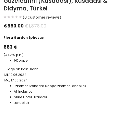
Güzelcamli (Kusadasi), Kusadasi &
Didyma, Türkei
(
0
customer reviews)
€
883.00
€
1,878.00
Flora Garden Ephesus
883
€
(
442
€ p.P.)
1x
Doppe
6 Tage
ab Köln-Bonn
Mi, 12.06.2024
Mo, 17.06.2024
l zimmer Standard
Doppelzimmer Landblick
All Inclusive
ohne Hotel-Transfer
Landblick