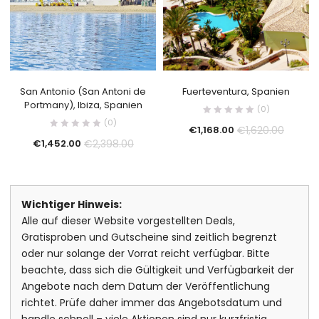
San Antonio (San Antoni de
Fuerteventura, Spanien
Portmany), Ibiza, Spanien
(0)
(0)
€
1,620.00
€
1,168.00
€
2,398.00
€
1,452.00
Wichtiger Hinweis:
Alle auf dieser Website vorgestellten Deals,
Gratisproben und Gutscheine sind zeitlich begrenzt
oder nur solange der Vorrat reicht verfügbar. Bitte
beachte, dass sich die Gültigkeit und Verfügbarkeit der
Angebote nach dem Datum der Veröffentlichung
richtet. Prüfe daher immer das Angebotsdatum und
handle schnell – viele Aktionen sind nur kurzfristig