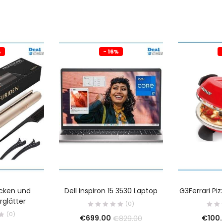
%
- 16%
ocken und
Dell Inspiron 15 3530 Laptop
G3Ferrari Piz
rglätter
(0)
(0)
€
699.00
€
100.
€
829.00