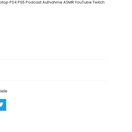
C Laptop PS4 PS5 Podcast Aufnahme ASMR YouTube Twitch
rn
Ask a Question
iele