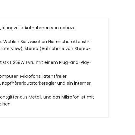
re, klangvolle Aufnahmen von nahezu
 Wählen Sie zwischen Nierencharakteristik
r Interview), stereo (Aufnahme von Stereo-
ust GXT 258W Fyru mit einem Plug-and-Play-
omputer-Mikrofons: latenzfreier
Kopfhörerlautstärkeregler und ein interner
tgitter aus Metall, und das Mikrofon ist mit
eihen