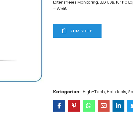
Latenzfreies Monitoring, LED USB, für P
– Weiß
ZUM SHOP
Size Guide
Delivery Retu
Kategorien:
High-Tech
,
Hot deals
,
Sp