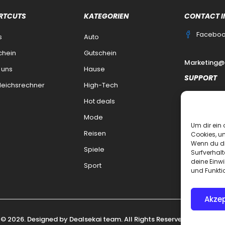
RTCUTS
KATEGORIEN
CONTACT I
Facebo
s
Auto
chein
Gutschein
Marketing@
 uns
Hause
SUPPORT
leichsrechner
High-Tech
Kontakt
Hot deals
datenschutz
Mode
Um dir ein 
Impressum
Reisen
Cookies, u
Wenn du di
Haftungsaus
Spiele
Surfverhalt
deine Einwi
FAQ Dealsek
Sport
und Funkti
Akzep
 © 2026. Designed by
Dealsekai
team. All Rights Reserved.