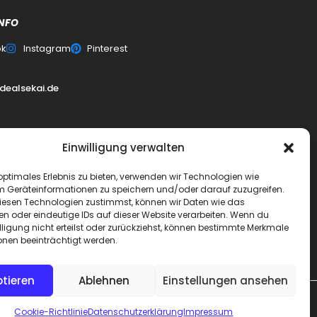
NFO
ok
Instagram
Pinterest
dealsekai.de
0
Einwilligung verwalten
erklärung
optimales Erlebnis zu bieten, verwenden wir Technologien wie
m Geräteinformationen zu speichern und/oder darauf zuzugreifen.
esen Technologien zustimmst, können wir Daten wie das
schluss
en oder eindeutige IDs auf dieser Website verarbeiten. Wenn du
lligung nicht erteilst oder zurückziehst, können bestimmte Merkmale
ai
onen beeinträchtigt werden.
tieren
Ablehnen
Einstellungen ansehen
Cookie-Richtlinie
Datenschutzerklärung
Impressum