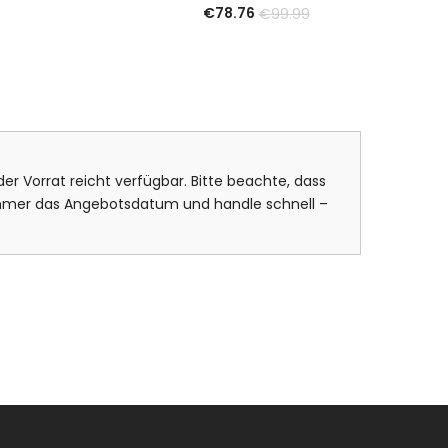
€
78.76
€
99.99
er Vorrat reicht verfügbar. Bitte beachte, dass
 immer das Angebotsdatum und handle schnell –