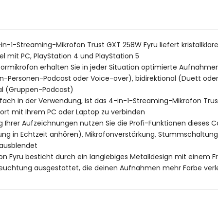
-1-Streaming-Mikrofon Trust GXT 258W Fyru liefert kristallkla
el mit PC, PlayStation 4 und PlayStation 5
ikrofon erhalten Sie in jeder Situation optimierte Aufnahmen.
n-Personen-Podcast oder Voice-over), bidirektional (Duett ode
nal (Gruppen-Podcast)
nfach in der Verwendung, ist das 4-in-1-Streaming-Mikrofon Tr
ort mit Ihrem PC oder Laptop zu verbinden
g Ihrer Aufzeichnungen nutzen Sie die Profi-Funktionen dieses C
g in Echtzeit anhören), Mikrofonverstärkung, Stummschaltung, 
 ausblendet
yru besticht durch ein langlebiges Metalldesign mit einem Fron
eleuchtung ausgestattet, die deinen Aufnahmen mehr Farbe verl