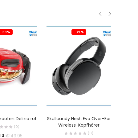
- 33%
- 21%
zaofen Delizia rot
Skullcandy Hesh Evo Over-Ear
soun
Wireless-Kopfhörer
(0)
Gerä
(0)
13
€
149.95