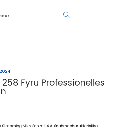
€
0.00
hner
0
 2024
258 Fyru Professionelles
on
s Streaming Mikrofon mit 4 Aufnahmecharakteristika,