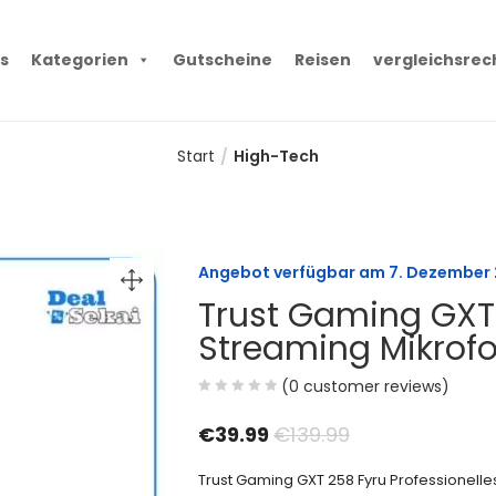
s
Kategorien
Gutscheine
Reisen
vergleichsrec
Start
High-Tech
Angebot verfügbar am
7. Dezember
Trust Gaming GXT 
Streaming Mikrof
(
0
customer reviews)
€
39.99
€
139.99
Trust Gaming GXT 258 Fyru Professionelle