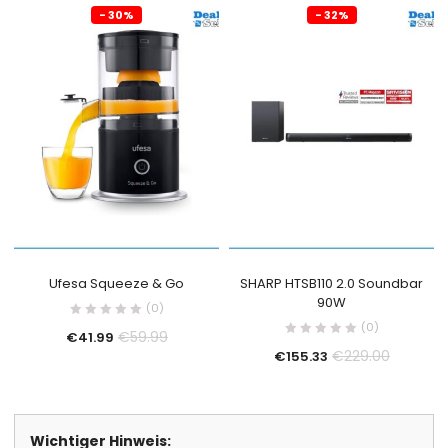
- 30%
- 32%
Ufesa Squeeze & Go
SHARP HTSB110 2.0 Soundbar
90W
(0)
(0)
€
59.99
€
41.99
€
229.00
€
155.33
Wichtiger Hinweis: