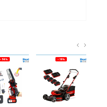
- 56%
- 19%