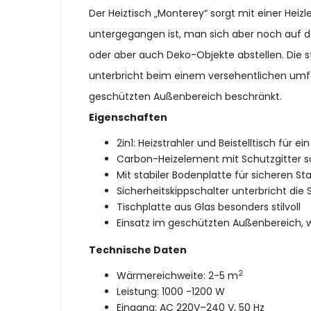
Der Heiztisch „Monterey“ sorgt mit einer He
untergegangen ist, man sich aber noch auf de
oder aber auch Deko-Objekte abstellen. Die s
unterbricht beim einem versehentlichen umfall
geschützten Außenbereich beschränkt.
Eigenschaften
2in1: Heizstrahler und Beistelltisch f
Carbon-Heizelement mit Schutzgitter so
Mit stabiler Bodenplatte für sicheren St
Sicherheitskippschalter unterbricht die
Tischplatte aus Glas besonders stilvoll
Einsatz im geschützten Außenbereich, w
Technische Daten
2
Wärmereichweite: 2-5 m
Leistung: 1000 -1200 W
Eingang: AC 220V–240 V, 50 Hz