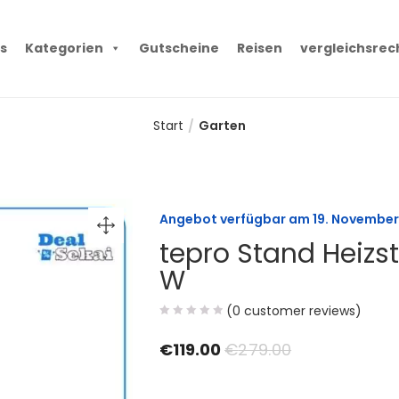
s
Kategorien
Gutscheine
Reisen
vergleichsrec
Start
Garten
Angebot verfügbar am
19. Novembe
tepro Stand Heizst
W
(
0
customer reviews)
€
119.00
€
279.00