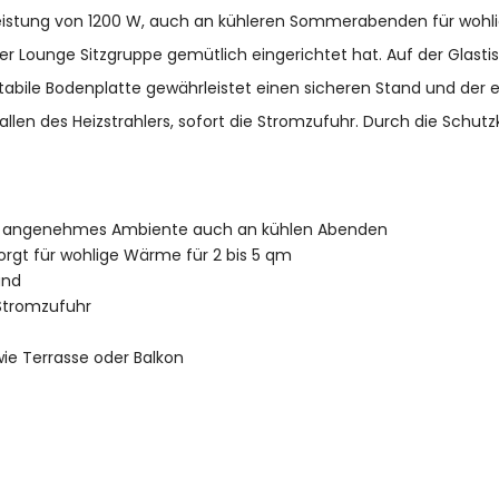
izleistung von 1200 W, auch an kühleren Sommerabenden für woh
r Lounge Sitzgruppe gemütlich eingerichtet hat. Auf der Glasti
tabile Bodenplatte gewährleistet einen sicheren Stand und der e
en des Heizstrahlers, sofort die Stromzufuhr. Durch die Schutzkl
ür ein angenehmes Ambiente auch an kühlen Abenden
rgt für wohlige Wärme für 2 bis 5 qm
and
 Stromzufuhr
ie Terrasse oder Balkon