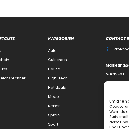
RTCUTS
KATEGORIEN
CONTACT I
Facebo
s
Auto
chein
Gutschein
Marketing@
 uns
Hause
SUPPORT
leichsrechner
High-Tech
Kontakt
Hot deals
datenschutz
Mode
Um dir ein 
Impressum
Reisen
Cookies, u
Wenn du di
Haftungsaus
Spiele
Surfverhalt
deine Einwi
FAQ Dealsek
Sport
und Funkti