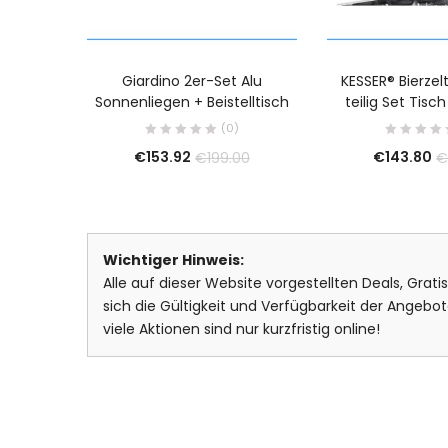
Giardino 2er-Set Alu
KESSER® Bierzel
Sonnenliegen + Beistelltisch
teilig Set Tisc
(0)
€
153.92
€
143.80
€
199.00
€
Wichtiger Hinweis:
Alle auf dieser Website vorgestellten Deals, Grat
sich die Gültigkeit und Verfügbarkeit der Ange
viele Aktionen sind nur kurzfristig online!