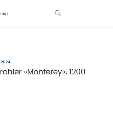
€
0.00
hner
0
r 2024
rahler »Monterey«, 1200