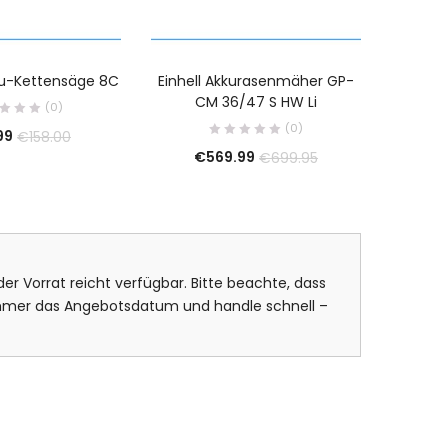
u-Kettensäge 8C
Einhell Akkurasenmäher GP-
AISITI
CM 36/47 S HW Li
für Auß
(0)
(0)
99
€
158.00
€
569.99
€
699.95
er Vorrat reicht verfügbar. Bitte beachte, dass
 immer das Angebotsdatum und handle schnell –