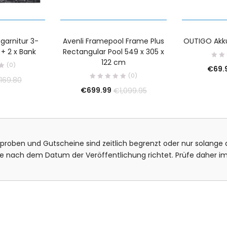
tgarnitur 3-
Avenli Framepool Frame Plus
OUTIGO Akk
h + 2 x Bank
Rectangular Pool 549 x 305 x
122 cm
(0)
€
69.
(0)
169.80
€
699.99
€
1,099.95
isproben und Gutscheine sind zeitlich begrenzt oder nur solange d
bote nach dem Datum der Veröffentlichung richtet. Prüfe daher