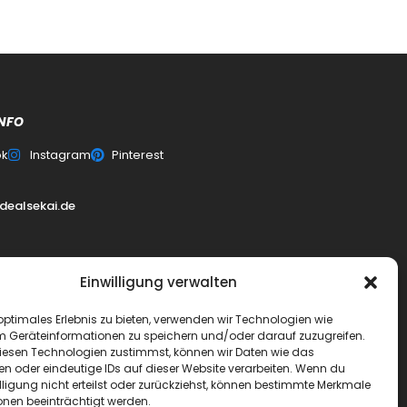
NFO
ok
Instagram
Pinterest
0
dealsekai.de
Einwilligung verwalten
erklärung
optimales Erlebnis zu bieten, verwenden wir Technologien wie
m Geräteinformationen zu speichern und/oder darauf zuzugreifen.
esen Technologien zustimmst, können wir Daten wie das
schluss
en oder eindeutige IDs auf dieser Website verarbeiten. Wenn du
lligung nicht erteilst oder zurückziehst, können bestimmte Merkmale
ai
onen beeinträchtigt werden.