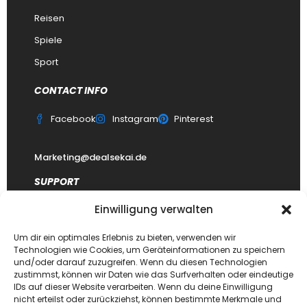
Reisen
Spiele
Sport
CONTACT INFO
Facebook
Instagram
Pinterest
Marketing@dealsekai.de
SUPPORT
Einwilligung verwalten
Kontakt
datenschutzerklärung
Um dir ein optimales Erlebnis zu bieten, verwenden wir
Technologien wie Cookies, um Geräteinformationen zu speichern
Impressum
und/oder darauf zuzugreifen. Wenn du diesen Technologien
zustimmst, können wir Daten wie das Surfverhalten oder eindeutige
Haftungsausschluss
IDs auf dieser Website verarbeiten. Wenn du deine Einwilligung
FAQ Dealsekai
nicht erteilst oder zurückziehst, können bestimmte Merkmale und