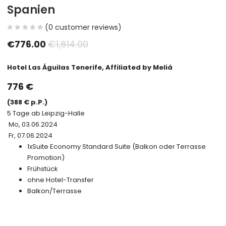
Spanien
(
0
customer reviews)
€
776.00
€
1,814.00
Hotel Las Águilas Tenerife, Affiliated by Meliá
776
€
(
388
€ p.P.)
5 Tage
ab Leipzig-Halle
Mo, 03.06.2024
Fr, 07.06.2024
1x
Suite Economy
Standard Suite (Balkon oder Terrasse
Promotion)
Frühstück
ohne Hotel-Transfer
Balkon/Terrasse