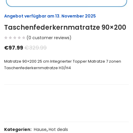
Angebot verfügbar am
13. November 2025
Taschenfederkernmatratze 90×200
(
0
customer reviews)
€
97.99
€
329.99
Matratze 90×200 25 cm Integrierter Topper Matratze 7 zonen
Taschenfederkernmatratze H3/H4
Size Guide
Delivery Return
Ask a Question
Kategorien:
Hause
,
Hot deals