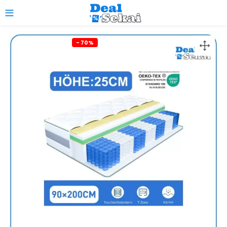
0
- 70%