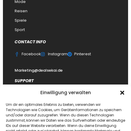
Mode
Reisen
Spiele
Sport
CONTACT INFO
Facebook
Instagram
Pinterest
Marketing@dealsekai.de
SUPPORT
Einwilligung verwalten
Kontakt
datenschutzerklärung
Um dir ein optimales Erlebnis zu bieten, verwenden wir
Technologien wie Cookies, um Geräteinformationen zu speichern
Impressum
und/oder darauf zuzugreifen. Wenn du diesen Technologien
zustimmst, können wir Daten wie das Surfverhalten oder eindeutige
Haftungsausschluss
IDs auf dieser Website verarbeiten. Wenn du deine Einwilligung
FAQ Dealsekai
nicht erteilst oder zurückziehst, können bestimmte Merkmale und