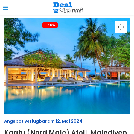
0
- 30%
Angebot verfügbar am
12. Mai 2024
Kaafu (Nord Male) Atoll, Malediven,