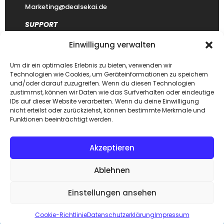
Marketing@dealsekai.de
SUPPORT
Einwilligung verwalten
Kontakt
datenschutzerklärung
Um dir ein optimales Erlebnis zu bieten, verwenden wir
Technologien wie Cookies, um Geräteinformationen zu speichern
Impressum
und/oder darauf zuzugreifen. Wenn du diesen Technologien
zustimmst, können wir Daten wie das Surfverhalten oder eindeutige
Haftungsausschluss
IDs auf dieser Website verarbeiten. Wenn du deine Einwilligung
FAQ Dealsekai
nicht erteilst oder zurückziehst, können bestimmte Merkmale und
Funktionen beeinträchtigt werden.
Akzeptieren
Copyright © 2026. Designed by
Dealsekai
team. All Rights
Ablehnen
Reserved.
Einstellungen ansehen
ZUM SHOP
Cookie-Richtlinie
Datenschutzerklärung
Impressum