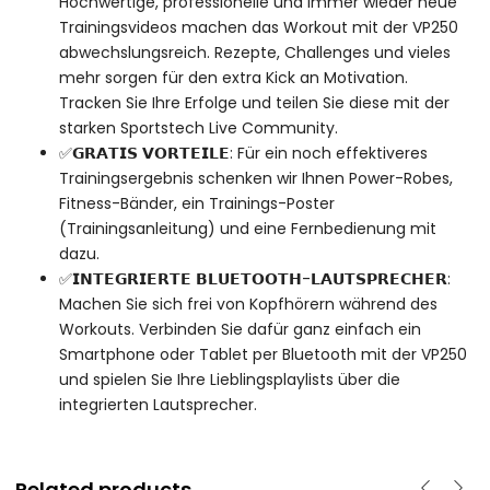
Hochwertige, professionelle und immer wieder neue
Trainingsvideos machen das Workout mit der VP250
abwechslungsreich. Rezepte, Challenges und vieles
mehr sorgen für den extra Kick an Motivation.
Tracken Sie Ihre Erfolge und teilen Sie diese mit der
starken Sportstech Live Community.
✅𝗚𝗥𝗔𝗧𝗜𝗦 𝗩𝗢𝗥𝗧𝗘𝗜𝗟𝗘: Für ein noch effektiveres
Trainingsergebnis schenken wir Ihnen Power-Robes,
Fitness-Bänder, ein Trainings-Poster
(Trainingsanleitung) und eine Fernbedienung mit
dazu.
✅𝗜𝗡𝗧𝗘𝗚𝗥𝗜𝗘𝗥𝗧𝗘 𝗕𝗟𝗨𝗘𝗧𝗢𝗢𝗧𝗛-𝗟𝗔𝗨𝗧𝗦𝗣𝗥𝗘𝗖𝗛𝗘𝗥:
Machen Sie sich frei von Kopfhörern während des
Workouts. Verbinden Sie dafür ganz einfach ein
Smartphone oder Tablet per Bluetooth mit der VP250
und spielen Sie Ihre Lieblingsplaylists über die
integrierten Lautsprecher.
Related products