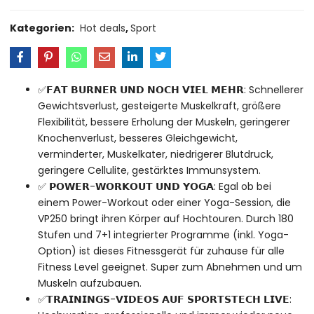
Kategorien:
Hot deals
,
Sport
✅𝗙𝗔𝗧 𝗕𝗨𝗥𝗡𝗘𝗥 𝗨𝗡𝗗 𝗡𝗢𝗖𝗛 𝗩𝗜𝗘𝗟 𝗠𝗘𝗛𝗥: Schnellerer
Gewichtsverlust, gesteigerte Muskelkraft, größere
Flexibilität, bessere Erholung der Muskeln, geringerer
Knochenverlust, besseres Gleichgewicht,
verminderter, Muskelkater, niedrigerer Blutdruck,
geringere Cellulite, gestärktes Immunsystem.
✅ 𝗣𝗢𝗪𝗘𝗥-𝗪𝗢𝗥𝗞𝗢𝗨𝗧 𝗨𝗡𝗗 𝗬𝗢𝗚𝗔: Egal ob bei
einem Power-Workout oder einer Yoga-Session, die
VP250 bringt ihren Körper auf Hochtouren. Durch 180
Stufen und 7+1 integrierter Programme (inkl. Yoga-
Option) ist dieses Fitnessgerät für zuhause für alle
Fitness Level geeignet. Super zum Abnehmen und um
Muskeln aufzubauen.
✅𝗧𝗥𝗔𝗜𝗡𝗜𝗡𝗚𝗦-𝗩𝗜𝗗𝗘𝗢𝗦 𝗔𝗨𝗙 𝗦𝗣𝗢𝗥𝗧𝗦𝗧𝗘𝗖𝗛 𝗟𝗜𝗩𝗘: