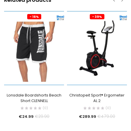
- 16%
- 39%
Lonsdale Boardshorts Beach
Christopeit Sport® Ergometer
Short CLENNELL
AL 2
(0)
(0)
€
29.90
€
479.00
€
24.99
€
289.99