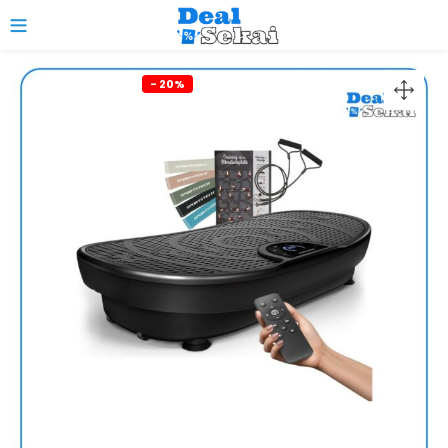
0
- 20%