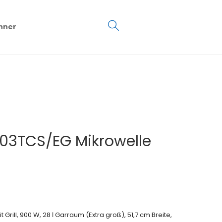
€
0.00
hner
0
3TCS/EG Mikrowelle
ll, 900 W, 28 ℓ Garraum (Extra groß), 51,7 cm Breite,