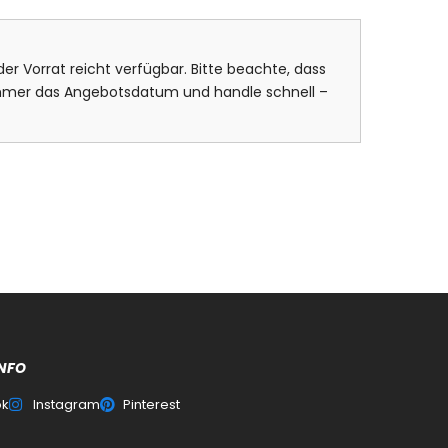
er Vorrat reicht verfügbar. Bitte beachte, dass
 immer das Angebotsdatum und handle schnell –
NFO
ok
Instagram
Pinterest