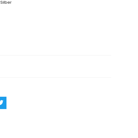
Silber
rn
Ask a Question