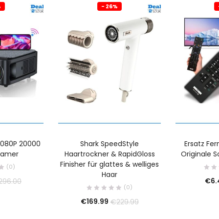
%
- 26%
 1080P 20000
Shark SpeedStyle
Ersatz Fe
eamer
Haartrockner & RapidGloss
Originale S
Finisher für glattes & welliges
(0)
Haar
€
6.
296.00
(0)
€
169.99
€
229.99