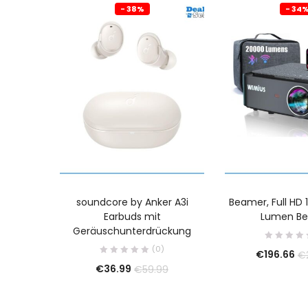
- 38%
- 34
soundcore by Anker A3i
Beamer, Full HD
Earbuds mit
Lumen B
Geräuschunterdrückung
(0)
€
196.66
€
€
36.99
€
59.99