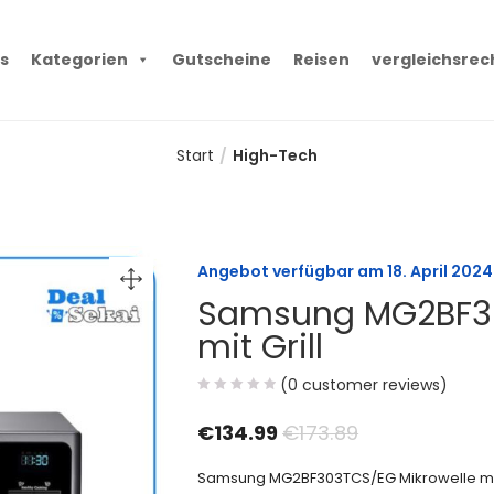
s
Kategorien
Gutscheine
Reisen
vergleichsrec
Start
High-Tech
Angebot verfügbar am
18. April 2024
Samsung MG2BF30
mit Grill
(
0
customer reviews)
€
134.99
€
173.89
Samsung MG2BF303TCS/EG Mikrowelle mit Gri