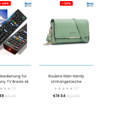
- 44%
- 22%
rnbedienung für
Roulens Klein Handy
Kopfhör
ony TV Bravia 4k
Umhängetasche
5.3 In 
(0)
(0)
49
€
19.54
€
11.49
€
24.99