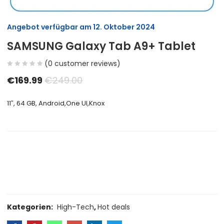
Angebot verfügbar am
12. Oktober 2024
SAMSUNG Galaxy Tab A9+ Tablet
(
0
customer reviews)
€
169.99
€
249.00
11″, 64 GB, Android,One UI,Knox
Size Guide
Delivery Return
Ask a Question
Kategorien:
High-Tech
,
Hot deals