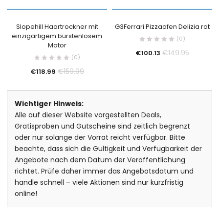
Slopehill Haartrockner mit
G3Ferrari Pizzaofen Delizia rot
einzigartigem bürstenlosem
(0)
Motor
€
149.95
€
100.13
(0)
€
159.99
€
118.99
Wichtiger Hinweis:
Alle auf dieser Website vorgestellten Deals,
Gratisproben und Gutscheine sind zeitlich begrenzt
oder nur solange der Vorrat reicht verfügbar. Bitte
beachte, dass sich die Gültigkeit und Verfügbarkeit der
Angebote nach dem Datum der Veröffentlichung
richtet. Prüfe daher immer das Angebotsdatum und
handle schnell – viele Aktionen sind nur kurzfristig
online!