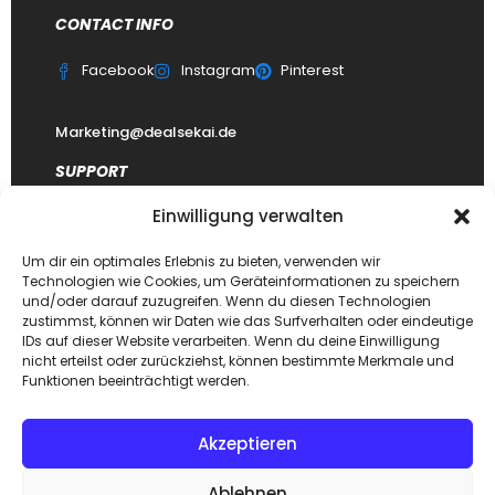
CONTACT INFO
Facebook
Instagram
Pinterest
Marketing@dealsekai.de
SUPPORT
Einwilligung verwalten
Kontakt
datenschutzerklärung
Um dir ein optimales Erlebnis zu bieten, verwenden wir
Technologien wie Cookies, um Geräteinformationen zu speichern
Impressum
und/oder darauf zuzugreifen. Wenn du diesen Technologien
zustimmst, können wir Daten wie das Surfverhalten oder eindeutige
Haftungsausschluss
IDs auf dieser Website verarbeiten. Wenn du deine Einwilligung
FAQ Dealsekai
nicht erteilst oder zurückziehst, können bestimmte Merkmale und
Funktionen beeinträchtigt werden.
Akzeptieren
Copyright © 2026. Designed by
Dealsekai
team. All Rights
Ablehnen