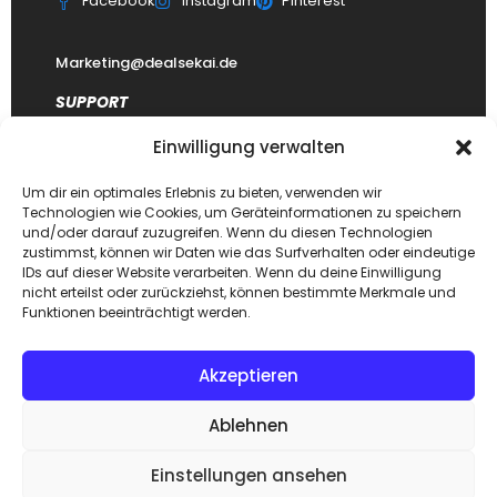
Facebook
Instagram
Pinterest
Marketing@dealsekai.de
SUPPORT
Einwilligung verwalten
Kontakt
datenschutzerklärung
Um dir ein optimales Erlebnis zu bieten, verwenden wir
Technologien wie Cookies, um Geräteinformationen zu speichern
Impressum
und/oder darauf zuzugreifen. Wenn du diesen Technologien
zustimmst, können wir Daten wie das Surfverhalten oder eindeutige
Haftungsausschluss
IDs auf dieser Website verarbeiten. Wenn du deine Einwilligung
FAQ Dealsekai
nicht erteilst oder zurückziehst, können bestimmte Merkmale und
Funktionen beeinträchtigt werden.
Akzeptieren
Copyright © 2026. Designed by
Dealsekai
team. All Rights
Ablehnen
Reserved.
Einstellungen ansehen