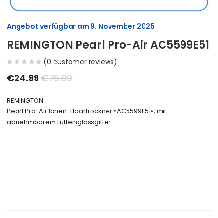
Angebot verfügbar am
9. November 2025
REMINGTON Pearl Pro-Air AC5599E51
(
0
customer reviews)
€
24.99
€
76.99
REMINGTON
Pearl Pro-Air Ionen-Haartrockner »AC5599E51«, mit
abnehmbarem Lufteinglassgitter
Size Guide
Delivery Return
Ask a Question