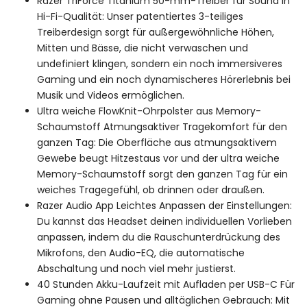
Razer TriForce Titanium 50-mm-Treiber für Sound in
Hi-Fi-Qualität: Unser patentiertes 3-teiliges
Treiberdesign sorgt für außergewöhnliche Höhen,
Mitten und Bässe, die nicht verwaschen und
undefiniert klingen, sondern ein noch immersiveres
Gaming und ein noch dynamischeres Hörerlebnis bei
Musik und Videos ermöglichen.
Ultra weiche FlowKnit-Ohrpolster aus Memory-
Schaumstoff Atmungsaktiver Tragekomfort für den
ganzen Tag: Die Oberfläche aus atmungsaktivem
Gewebe beugt Hitzestaus vor und der ultra weiche
Memory-Schaumstoff sorgt den ganzen Tag für ein
weiches Tragegefühl, ob drinnen oder draußen.
Razer Audio App Leichtes Anpassen der Einstellungen:
Du kannst das Headset deinen individuellen Vorlieben
anpassen, indem du die Rauschunterdrückung des
Mikrofons, den Audio-EQ, die automatische
Abschaltung und noch viel mehr justierst.
40 Stunden Akku-Laufzeit mit Aufladen per USB-C Für
Gaming ohne Pausen und alltäglichen Gebrauch: Mit