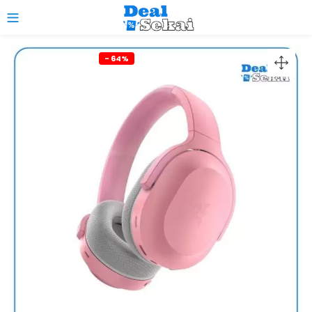
0
- 64%