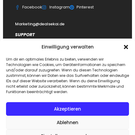
Facebook
Instagram
Pinterest
Marketing@dealsekai.de
SUPPORT
Einwilligung verwalten
Kontakt
datenschutzerklärung
Um dir ein optimales Erlebnis zu bieten, verwenden wir
Technologien wie Cookies, um Geräteinformationen zu speichern
Impressum
und/oder darauf zuzugreifen. Wenn du diesen Technologien
zustimmst, können wir Daten wie das Surfverhalten oder eindeutige
Haftungsausschluss
IDs auf dieser Website verarbeiten. Wenn du deine Einwilligung
FAQ Dealsekai
nicht erteilst oder zurückziehst, können bestimmte Merkmale und
Funktionen beeinträchtigt werden.
Akzeptieren
Copyright © 2026. Designed by
Dealsekai
team. All Rights
Ablehnen
Reserved.