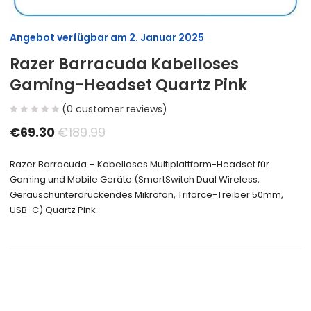
Angebot verfügbar am
2. Januar 2025
Razer Barracuda Kabelloses
Gaming-Headset Quartz Pink
(
0
customer reviews)
€
69.30
€
189.99
Razer Barracuda – Kabelloses Multiplattform-Headset für
Gaming und Mobile Geräte (SmartSwitch Dual Wireless,
Geräuschunterdrückendes Mikrofon, Triforce-Treiber 50mm,
USB-C) Quartz Pink
Size Guide
Delivery Return
Ask a Question