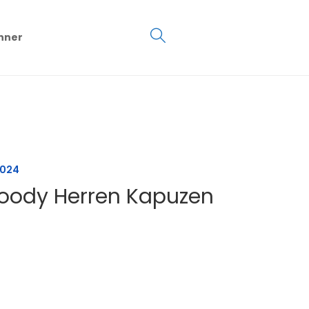
€
0.00
hner
0
2024
Hoody Herren Kapuzen