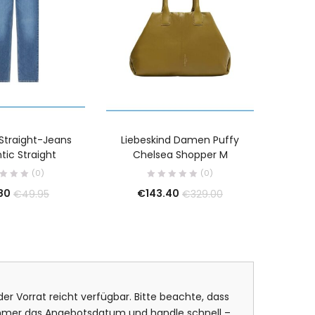
Straight-Jeans
Liebeskind Damen Puffy
PUMA S
tic Straight
Chelsea Shopper M
Pack
(0)
(0)
80
€
143.40
€
49.95
€
329.00
er Vorrat reicht verfügbar. Bitte beachte, dass
 immer das Angebotsdatum und handle schnell –