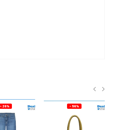
- 26%
- 56%