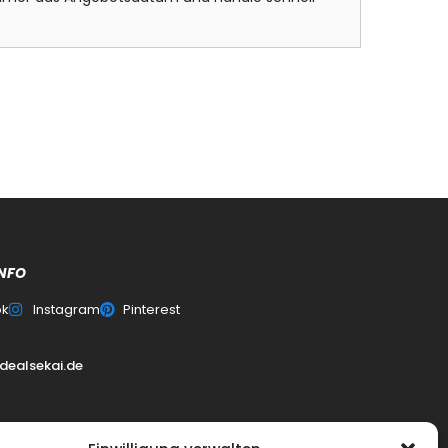
NFO
ok
Instagram
Pinterest
dealsekai.de
0