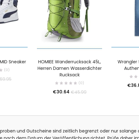
MID Sneaker
HOMIEE Wanderrucksack 45L,
Wrangler 
Herren Damen Wasserdichter
Authen
(0)
Rucksack
69.95
(0)
€
36.
€
30.64
€
45.99
isproben und Gutscheine sind zeitlich begrenzt oder nur solange d
bote nach dem Datum der Veröffentlichung richtet. Prüfe daher