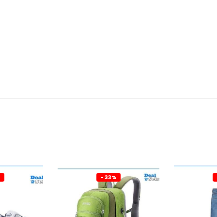
%
- 33%