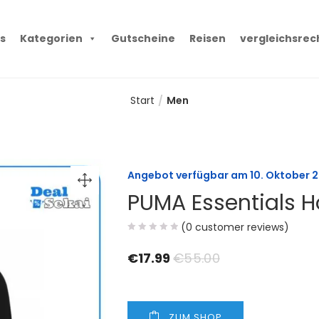
s
Kategorien
Gutscheine
Reisen
vergleichsrec
Start
Men
Angebot verfügbar am
10. Oktober 
PUMA Essentials 
(
0
customer reviews)
€
17.99
€
55.00
ZUM SHOP