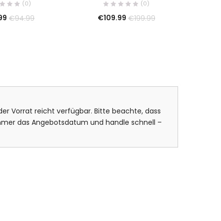
(0)
(0)
99
€
109.99
€
94.99
€
199.99
er Vorrat reicht verfügbar. Bitte beachte, dass
 immer das Angebotsdatum und handle schnell –