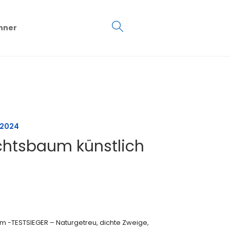
€
0.00
hner
0
 2024
htsbaum künstlich
 -TESTSIEGER – Naturgetreu, dichte Zweige,