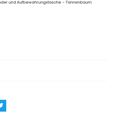
tänder und Aufbewahrungstasche – Tannenbaum
rn
Ask a Question