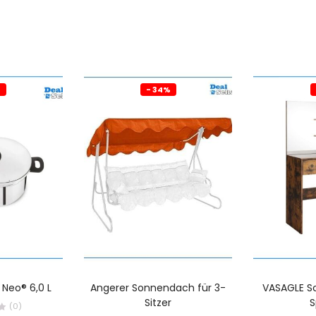
%
- 34%
 Neo® 6,0 L
Angerer Sonnendach für 3-
VASAGLE S
Sitzer
S
(0)