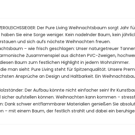
LEICHSSIEGER: Der Pure Living Weihnachtsbaum sorgt Jahr für 
aben Sie eine Sorge weniger. Kein nadelnder Baum, kein jährliche
rstauen und sich aufs nächste Weihnachten freuen.
achtsbaum – wie frisch geschlagen: Unser naturgetreuer Tanne
 harmonische Zusammenspiel aus dichten PVC-Zweigen, hochwer
iesen Baum zum festlichen Highlight in jedem Wohnzimmer.
die man sieht: Pure Living steht für Spitzenqualität. Unsere P
 höchsten Ansprüche an Design und Haltbarkeit. Ein Weihnachtsb
Holzständer: Der Aufbau könnte nicht einfacher sein! Ihr Kuns
 sicher aufstellen können. Weihnachten kann kommen – stressfre
ern: Dank schwer entflammbarer Materialien genießen Sie absolute
 – mit einem Baum, der festlich strahlt und dabei ein beruhige