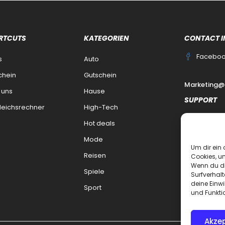
RTCUTS
KATEGORIEN
CONTACT I
Facebo
s
Auto
chein
Gutschein
Marketing@
 uns
Hause
SUPPORT
leichsrechner
High-Tech
Kontakt
Hot deals
datenschutz
Mode
Um dir ein 
Impressum
Reisen
Cookies, u
Wenn du di
Haftungsaus
Spiele
Surfverhalt
deine Einwi
FAQ Dealsek
Sport
und Funkti
Akzep