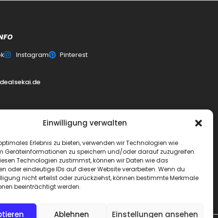
NFO
ok
Instagram
Pinterest
0
dealsekai.de
Einwilligung verwalten
erklärung
optimales Erlebnis zu bieten, verwenden wir Technologien wie
m Geräteinformationen zu speichern und/oder darauf zuzugreifen.
esen Technologien zustimmst, können wir Daten wie das
schluss
en oder eindeutige IDs auf dieser Website verarbeiten. Wenn du
lligung nicht erteilst oder zurückziehst, können bestimmte Merkmale
ai
onen beeinträchtigt werden.
tieren
Ablehnen
Einstellungen ansehen