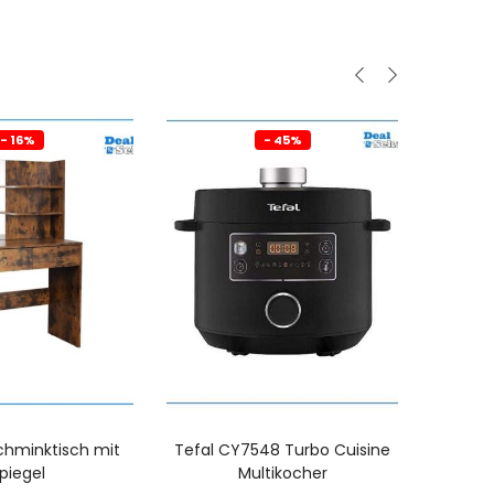
- 16%
- 45%
chminktisch mit
Tefal CY7548 Turbo Cuisine
VAS
piegel
Multikocher
W