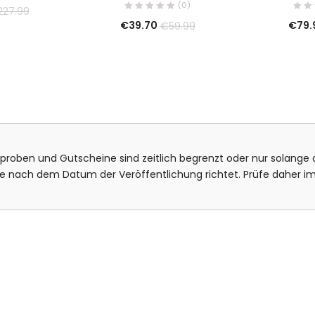
(0)
227.99
€
39.70
€
79.
€
59.99
isproben und Gutscheine sind zeitlich begrenzt oder nur solange d
bote nach dem Datum der Veröffentlichung richtet. Prüfe daher