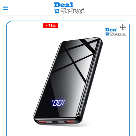
0
- 76%