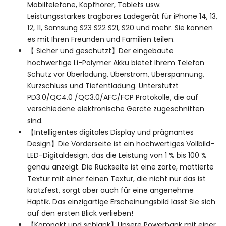
Mobiltelefone, Kopfhörer, Tablets usw.
Leistungsstarkes tragbares Ladegerät für iPhone 14, 13,
12, 11, Samsung S23 S22 S21, S20 und mehr. Sie können
es mit Ihren Freunden und Familien teilen.
【 Sicher und geschützt】Der eingebaute
hochwertige Li-Polymer Akku bietet Ihrem Telefon
Schutz vor Überladung, Überstrom, Überspannung,
Kurzschluss und Tiefentladung. Unterstützt
PD3.0/QC4.0 /QC3.0/AFC/FCP Protokolle, die auf
verschiedene elektronische Geräte zugeschnitten
sind.
【Intelligentes digitales Display und prägnantes
Design】Die Vorderseite ist ein hochwertiges Vollbild-
LED-Digitaldesign, das die Leistung von 1 % bis 100 %
genau anzeigt. Die Rückseite ist eine zarte, mattierte
Textur mit einer feinen Textur, die nicht nur das ist
kratzfest, sorgt aber auch für eine angenehme
Haptik. Das einzigartige Erscheinungsbild lässt Sie sich
auf den ersten Blick verlieben!
【Kompakt und schlank】Unsere Powerbank mit einer