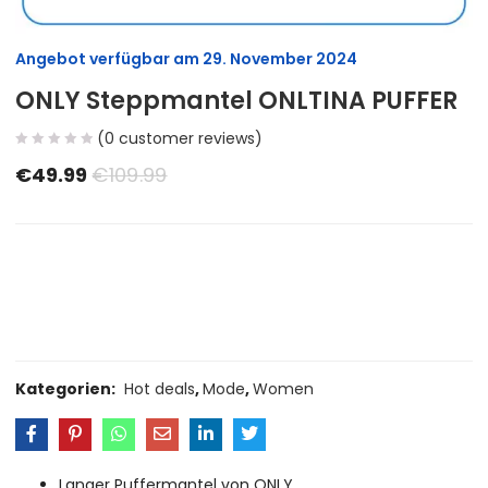
Angebot verfügbar am
29. November 2024
ONLY Steppmantel ONLTINA PUFFER
(
0
customer reviews)
€
49.99
€
109.99
Size Guide
Delivery Return
Ask a Question
Kategorien:
Hot deals
,
Mode
,
Women
Langer Puffermantel von ONLY