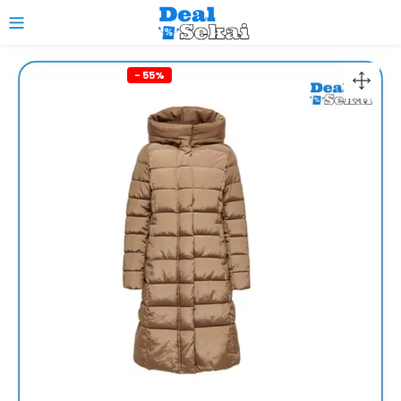
0
- 55%