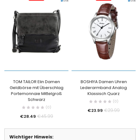
TOM TAILOR Elin Damen
BOSHIYA Damen Uhren
Geldbörse mit Überschlag
Lederarmband Analog
Portemonnaie Mittelgroß
Klassisch Quarz
Schwarz
(0)
(0)
€
29.99
€
23.99
€
45.99
€
28.49
Wichtiger Hinweis: