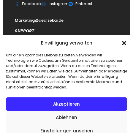
Facebook
Instagram
Pinterest
Marketing@dealsekai.de
SUPPORT
Einwilligung verwalten
Kontakt
datenschutzerklärung
Um dir ein optimales Erlebnis zu bieten, verwenden wir
Technologien wie Cookies, um Geräteinformationen zu speichern
Impressum
und/oder darauf zuzugreifen. Wenn du diesen Technologien
zustimmst, können wir Daten wie das Surfverhalten oder eindeutige
Haftungsausschluss
IDs auf dieser Website verarbeiten. Wenn du deine Einwilligung
FAQ Dealsekai
nicht erteilst oder zurückziehst, können bestimmte Merkmale und
Funktionen beeinträchtigt werden.
Akzeptieren
Copyright © 2026. Designed by
Dealsekai
team. All Rights
Ablehnen
Reserved.
Einstellungen ansehen