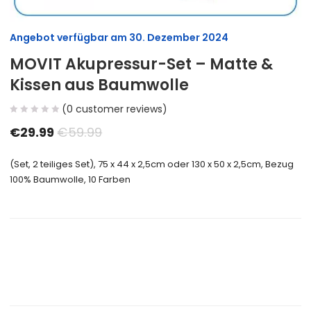
Angebot verfügbar am
30. Dezember 2024
MOVIT Akupressur-Set – Matte &
Kissen aus Baumwolle
(
0
customer reviews)
€
29.99
€
59.99
(Set, 2 teiliges Set), 75 x 44 x 2,5cm oder 130 x 50 x 2,5cm, Bezug
100% Baumwolle, 10 Farben
Size Guide
Delivery Return
Ask a Question