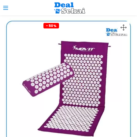
0
- 50%