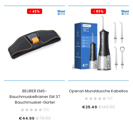
- 42%
- 83%
BEURER EMS-
Operan Munddusche Kabellos
Bauchmuskeltrainer EM 37
(0)
Bauchmuskel-Gürtel
€
149.99
€
25.49
(0)
€
76.99
€
44.99