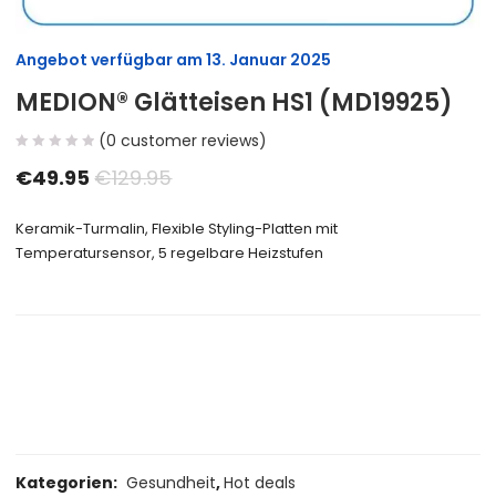
Angebot verfügbar am
13. Januar 2025
MEDION® Glätteisen HS1 (MD19925)
(
0
customer reviews)
€
49.95
€
129.95
Keramik-Turmalin, Flexible Styling-Platten mit
Temperatursensor, 5 regelbare Heizstufen
Size Guide
Delivery Return
Ask a Question
Kategorien:
Gesundheit
,
Hot deals