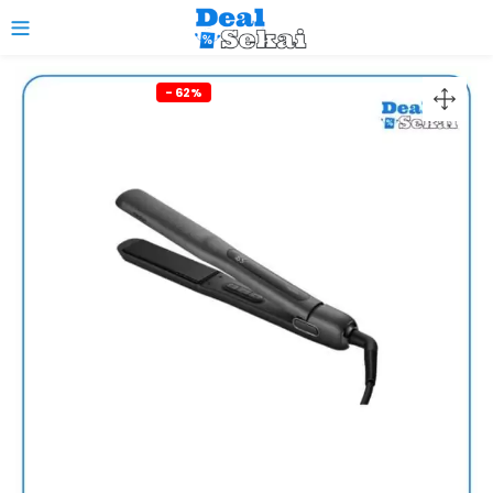
0
- 62%