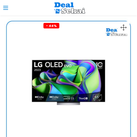
0
- 44%