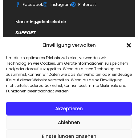
Facebook
Instagram
Pinterest
Marketing@dealsekai.de
SUPPORT
Einwilligung verwalten
Kontakt
datenschutzerklärung
Um dir ein optimales Erlebnis zu bieten, verwenden wir
Technologien wie Cookies, um Geräteinformationen zu speichern
Impressum
und/oder darauf zuzugreifen. Wenn du diesen Technologien
zustimmst, können wir Daten wie das Surfverhalten oder eindeutige
Haftungsausschluss
IDs auf dieser Website verarbeiten. Wenn du deine Einwilligung
FAQ Dealsekai
nicht erteilst oder zurückziehst, können bestimmte Merkmale und
Funktionen beeinträchtigt werden.
Akzeptieren
Copyright © 2026. Designed by
Dealsekai
team. All Rights
Ablehnen
Reserved.
Einstellungen ansehen