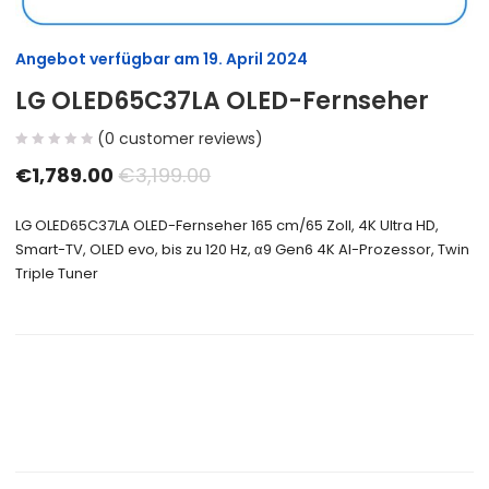
Angebot verfügbar am
19. April 2024
LG OLED65C37LA OLED-Fernseher
(
0
customer reviews)
€
1,789.00
€
3,199.00
LG OLED65C37LA OLED-Fernseher 165 cm/65 Zoll, 4K Ultra HD,
Smart-TV, OLED evo, bis zu 120 Hz, α9 Gen6 4K AI-Prozessor, Twin
Triple Tuner
Size Guide
Delivery Return
Ask a Question