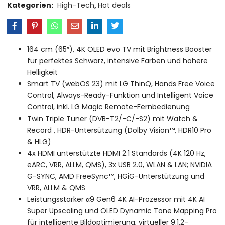
Kategorien:
High-Tech
,
Hot deals
164 cm (65″), 4K OLED evo TV mit Brightness Booster
für perfektes Schwarz, intensive Farben und höhere
Helligkeit
Smart TV (webOS 23) mit LG ThinQ, Hands Free Voice
Control, Always-Ready-Funktion und Intelligent Voice
Control, inkl. LG Magic Remote-Fernbedienung
Twin Triple Tuner (DVB-T2/-C/-S2) mit Watch &
Record , HDR-Untersützung (Dolby Vision™, HDR10 Pro
& HLG)
4x HDMI unterstützte HDMI 2.1 Standards (4K 120 Hz,
eARC, VRR, ALLM, QMS), 3x USB 2.0, WLAN & LAN; NVIDIA
G-SYNC, AMD FreeSync™, HGiG-Unterstützung und
VRR, ALLM & QMS
Leistungsstarker α9 Gen6 4K AI-Prozessor mit 4K AI
Super Upscaling und OLED Dynamic Tone Mapping Pro
für intelligente Bildoptimierung, virtueller 9.1.2-