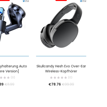
dyhalterung Auto
Skullcandy Hesh Evo Over-Ear
SHARP 
ere Version]
Wireless-Kopfhörer
(0)
(0)
89
€
78.76
€
11.99
€
99.99