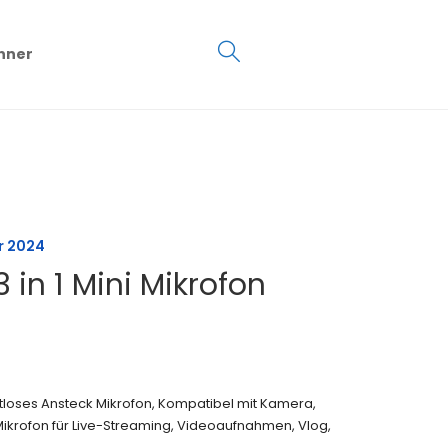
€
0.00
hner
0
r 2024
3 in 1 Mini Mikrofon
rahtloses Ansteck Mikrofon, Kompatibel mit Kamera,
Mikrofon für Live-Streaming, Videoaufnahmen, Vlog,