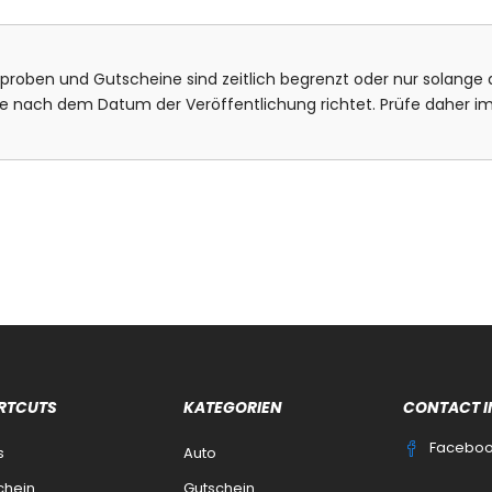
isproben und Gutscheine sind zeitlich begrenzt oder nur solange d
bote nach dem Datum der Veröffentlichung richtet. Prüfe daher
RTCUTS
KATEGORIEN
CONTACT I
Facebo
s
Auto
chein
Gutschein