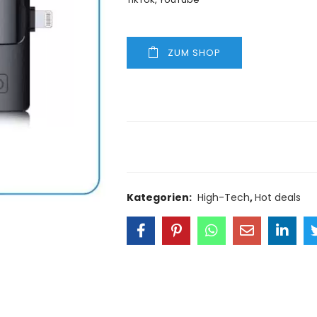
ZUM SHOP
Size Guide
Delivery Retu
Kategorien:
High-Tech
,
Hot deals