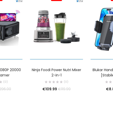
 1080P 20000
Ninja Foodi Power Nutri Mixer
Blukar Han
eamer
2-in-1
[Stabil
(0)
(0)
€
109.99
€
8.
296.00
€
119.99