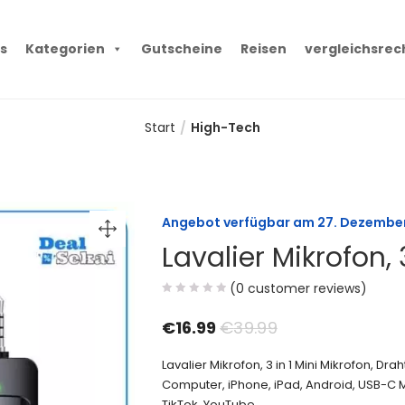
s
Kategorien
Gutscheine
Reisen
vergleichsrec
Start
High-Tech
Angebot verfügbar am
27. Dezembe
Lavalier Mikrofon, 
(
0
customer reviews)
€
16.99
€
39.99
Lavalier Mikrofon, 3 in 1 Mini Mikrofon, D
Computer, iPhone, iPad, Android, USB-C 
TikTok, YouTube