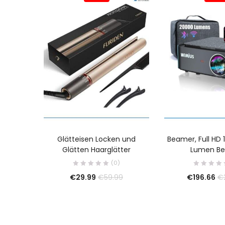
Glätteisen Locken und
Beamer, Full HD
Glätten Haarglätter
Lumen B
(0)
€
29.99
€
196.66
€
59.99
€