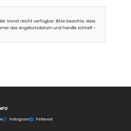
er Vorrat reicht verfügbar. Bitte beachte, dass
 immer das Angebotsdatum und handle schnell –
NFO
ok
Instagram
Pinterest