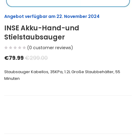
Angebot verfügbar am
22. November 2024
INSE Akku-Hand-und
Stielstaubsauger
(
0
customer reviews)
€
79.99
€
299.00
Staubsauger Kabellos, 35KPa, 1.2L Große Staubbehälter, 55
Minuten
Size Guide
Delivery Return
Ask a Question