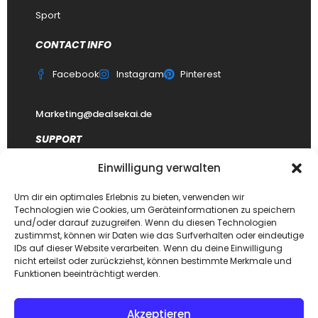
Sport
CONTACT INFO
Facebook
Instagram
Pinterest
Marketing@dealsekai.de
SUPPORT
Einwilligung verwalten
Kontakt
datenschutzerklärung
Um dir ein optimales Erlebnis zu bieten, verwenden wir
Technologien wie Cookies, um Geräteinformationen zu speichern
Impressum
und/oder darauf zuzugreifen. Wenn du diesen Technologien
zustimmst, können wir Daten wie das Surfverhalten oder eindeutige
Haftungsausschluss
IDs auf dieser Website verarbeiten. Wenn du deine Einwilligung
FAQ Dealsekai
nicht erteilst oder zurückziehst, können bestimmte Merkmale und
Funktionen beeinträchtigt werden.
Akzeptieren