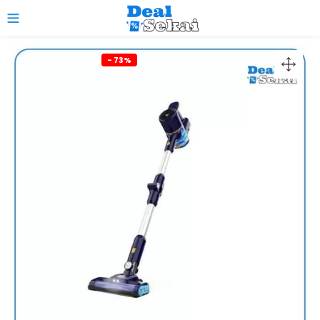
0
- 73%