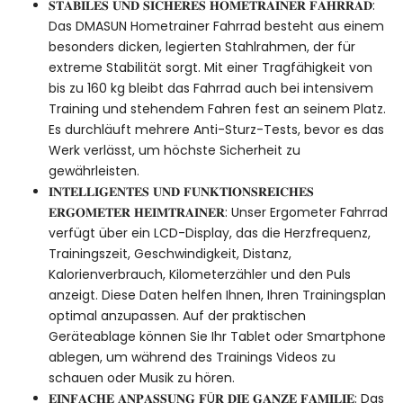
𝐒𝐓𝐀𝐁𝐈𝐋𝐄𝐒 𝐔𝐍𝐃 𝐒𝐈𝐂𝐇𝐄𝐑𝐄𝐒 𝐇𝐎𝐌𝐄𝐓𝐑𝐀𝐈𝐍𝐄𝐑 𝐅𝐀𝐇𝐑𝐑𝐀𝐃:
Das DMASUN Hometrainer Fahrrad besteht aus einem
besonders dicken, legierten Stahlrahmen, der für
extreme Stabilität sorgt. Mit einer Tragfähigkeit von
bis zu 160 kg bleibt das Fahrrad auch bei intensivem
Training und stehendem Fahren fest an seinem Platz.
Es durchläuft mehrere Anti-Sturz-Tests, bevor es das
Werk verlässt, um höchste Sicherheit zu
gewährleisten.
𝐈𝐍𝐓𝐄𝐋𝐋𝐈𝐆𝐄𝐍𝐓𝐄𝐒 𝐔𝐍𝐃 𝐅𝐔𝐍𝐊𝐓𝐈𝐎𝐍𝐒𝐑𝐄𝐈𝐂𝐇𝐄𝐒
𝐄𝐑𝐆𝐎𝐌𝐄𝐓𝐄𝐑 𝐇𝐄𝐈𝐌𝐓𝐑𝐀𝐈𝐍𝐄𝐑: Unser Ergometer Fahrrad
verfügt über ein LCD-Display, das die Herzfrequenz,
Trainingszeit, Geschwindigkeit, Distanz,
Kalorienverbrauch, Kilometerzähler und den Puls
anzeigt. Diese Daten helfen Ihnen, Ihren Trainingsplan
optimal anzupassen. Auf der praktischen
Geräteablage können Sie Ihr Tablet oder Smartphone
ablegen, um während des Trainings Videos zu
schauen oder Musik zu hören.
𝐄𝐈𝐍𝐅𝐀𝐂𝐇𝐄 𝐀𝐍𝐏𝐀𝐒𝐒𝐔𝐍𝐆 𝐅Ü𝐑 𝐃𝐈𝐄 𝐆𝐀𝐍𝐙𝐄 𝐅𝐀𝐌𝐈𝐋𝐈𝐄: Das