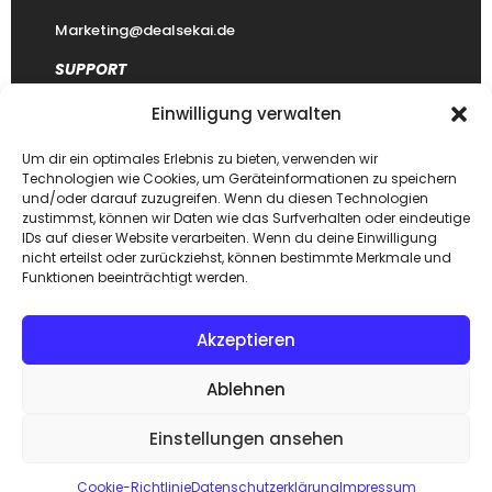
Marketing@dealsekai.de
SUPPORT
Einwilligung verwalten
Kontakt
datenschutzerklärung
Um dir ein optimales Erlebnis zu bieten, verwenden wir
Technologien wie Cookies, um Geräteinformationen zu speichern
Impressum
und/oder darauf zuzugreifen. Wenn du diesen Technologien
zustimmst, können wir Daten wie das Surfverhalten oder eindeutige
Haftungsausschluss
IDs auf dieser Website verarbeiten. Wenn du deine Einwilligung
FAQ Dealsekai
nicht erteilst oder zurückziehst, können bestimmte Merkmale und
Funktionen beeinträchtigt werden.
Akzeptieren
Copyright © 2026. Designed by
Dealsekai
team. All Rights
Ablehnen
Reserved.
Einstellungen ansehen
ZUM SHOP
Cookie-Richtlinie
Datenschutzerklärung
Impressum