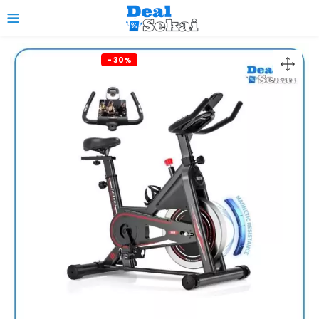
0
- 30%