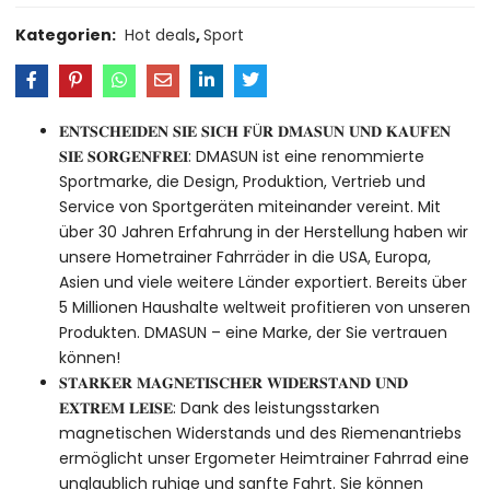
Kategorien:
Hot deals
,
Sport
𝐄𝐍𝐓𝐒𝐂𝐇𝐄𝐈𝐃𝐄𝐍 𝐒𝐈𝐄 𝐒𝐈𝐂𝐇 𝐅Ü𝐑 𝐃𝐌𝐀𝐒𝐔𝐍 𝐔𝐍𝐃 𝐊𝐀𝐔𝐅𝐄𝐍
𝐒𝐈𝐄 𝐒𝐎𝐑𝐆𝐄𝐍𝐅𝐑𝐄𝐈: DMASUN ist eine renommierte
Sportmarke, die Design, Produktion, Vertrieb und
Service von Sportgeräten miteinander vereint. Mit
über 30 Jahren Erfahrung in der Herstellung haben wir
unsere Hometrainer Fahrräder in die USA, Europa,
Asien und viele weitere Länder exportiert. Bereits über
5 Millionen Haushalte weltweit profitieren von unseren
Produkten. DMASUN – eine Marke, der Sie vertrauen
können!
𝐒𝐓𝐀𝐑𝐊𝐄𝐑 𝐌𝐀𝐆𝐍𝐄𝐓𝐈𝐒𝐂𝐇𝐄𝐑 𝐖𝐈𝐃𝐄𝐑𝐒𝐓𝐀𝐍𝐃 𝐔𝐍𝐃
𝐄𝐗𝐓𝐑𝐄𝐌 𝐋𝐄𝐈𝐒𝐄: Dank des leistungsstarken
magnetischen Widerstands und des Riemenantriebs
ermöglicht unser Ergometer Heimtrainer Fahrrad eine
unglaublich ruhige und sanfte Fahrt. Sie können