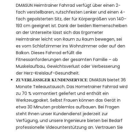
DMASUN Heimtrainer Fahrrad verfügt über einen 2-
fach verstellbaren, rutschfesten Lenker und einen 4-
fach gepolsterten Sitz, der für Körpergrößen von 140–
193 cm geeignet ist. Dank der beiden Riemenscheiben
an der Unterseite lässt sich das Ergometer
Heimtrainer leicht von Raum zu Raum bewegen, sei
es vom Schlafzimmer ins Wohnzimmer oder auf den
Balkon. Dieses Fahrrad erfüllt die
Fitnessanforderungen der gesamten Familie – ob
Muskelaufbau, Gewichtsverlust oder Verbesserung
der Herz-Kreislauf-Gesundheit.
𝐙𝐔𝐕𝐄𝐑𝐋Ä𝐒𝐒𝐈𝐆𝐄𝐑 𝐊𝐔𝐍𝐃𝐄𝐍𝐒𝐄𝐑𝐕𝐈𝐂𝐄: DMASUN bietet 36
Monate Teileaustausch. Das Hometrainer Fahrrad wird
zu 70 % vormontiert geliefert und enthält ein
Werkzeugpaket. Selbst Frauen können das Gerät in
etwa 30 Minuten problemlos aufbauen. Bei Fragen
steht Ihnen unser Kundendienst jederzeit zur
Verfügung, und unsere Ingenieure bieten bei Bedarf
professionelle Videounterstützung an. Vertrauen Sie