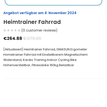
Angebot verfügbar am
4. November 2024
Heimtrainer Fahrrad
(
0
customer reviews)
€
264.88
€
379.99
[Aktualisiert] Heimtrainer Fahrrad, DMASUN Ergometer
Hometrainer Fahrrad mit Einstellbarem Magnetischem
Widerstand, Kardio Training Indoor Cycling Bike
Höhenverstellbar, Fitnessbike 160kg Belastbar
Size Guide
Delivery Return
Ask a Question