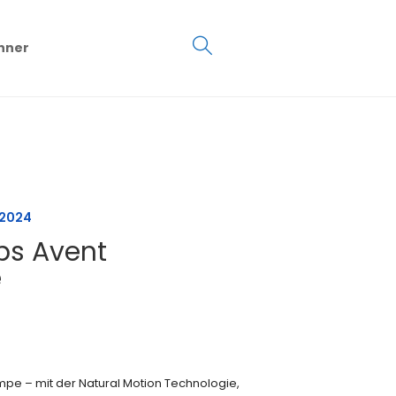
€
0.00
hner
0
 2024
ips Avent
e
umpe – mit der Natural Motion Technologie,