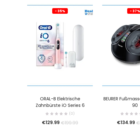
- 35%
- 37
ORAL-B Elektrische
BEURER Fußmass
Zahnbürste iO Series 6
90
(0)
€
129.99
€
134.99
€
199.99
€