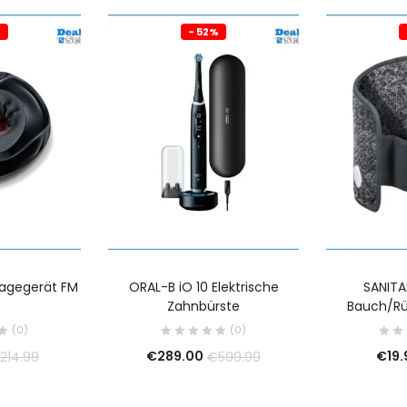
%
- 52%
agegerät FM
ORAL-B iO 10 Elektrische
SANITA
Zahnbürste
Bauch/Rü
(0)
(0)
€
289.00
€
19
214.99
€
599.99