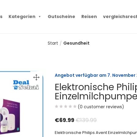
s
Kategorien
Gutscheine
Reisen
vergleichsrec
Start
Gesundheit
Angebot verfügbar am
7. November
Elektronische Phil
Einzelmilchpump
(
0
customer reviews)
€
69.99
€
139.99
Elektronische Philips Avent Einzelmilchp