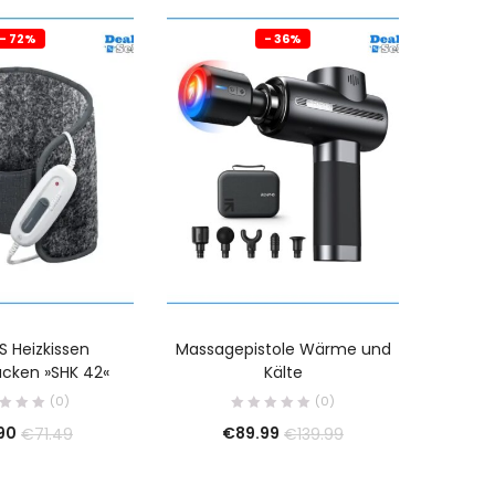
- 72%
- 36%
S Heizkissen
Massagepistole Wärme und
Oral-
cken »SHK 42«
Kälte
Löwen E
(0)
(0)
.90
€
89.99
€
71.49
€
139.99