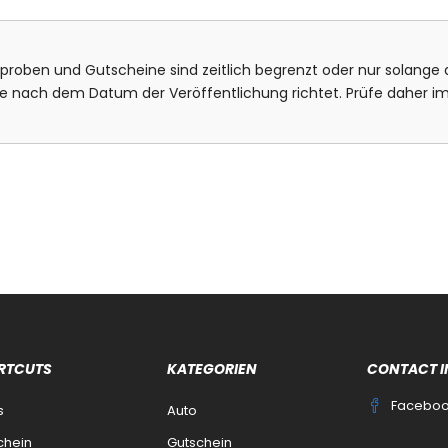
isproben und Gutscheine sind zeitlich begrenzt oder nur solange d
bote nach dem Datum der Veröffentlichung richtet. Prüfe daher
RTCUTS
KATEGORIEN
CONTACT I
Facebo
s
Auto
chein
Gutschein