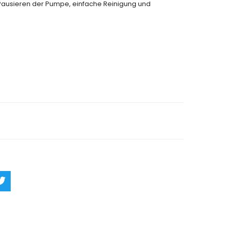
s Pausieren der Pumpe, einfache Reinigung und
rn
Ask a Question