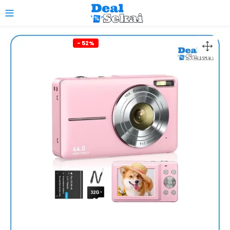
0
- 52%