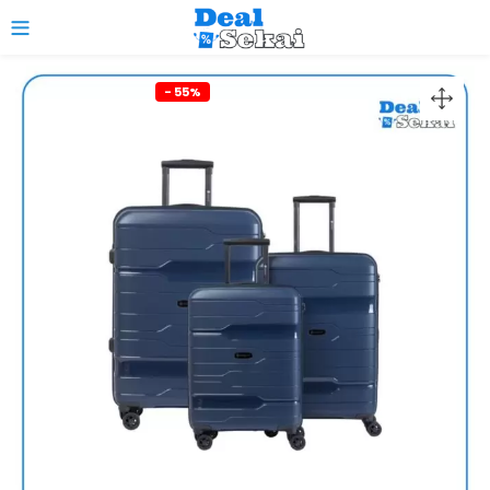
0
- 55%