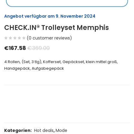
Angebot verfügbar am
9. November 2024
CHECK.IN® Trolleyset Memphis
(
0
customer reviews)
€
167.58
€
369.00
4 Rollen, (Set, 3 tlg), Kofferset, Gepäckset, klein mittel groß,
Handgepäck, Aufgabegepäck
Size Guide
Delivery Return
Ask a Question
Kategorien:
Hot deals
,
Mode