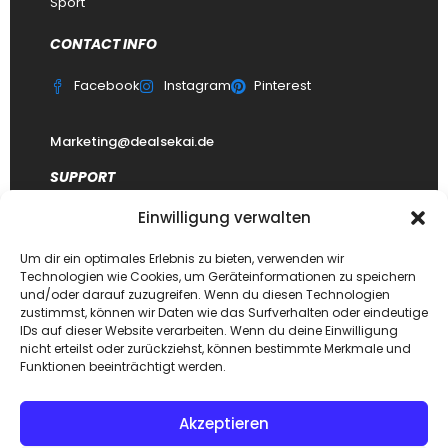
Sport
CONTACT INFO
Facebook
Instagram
Pinterest
Marketing@dealsekai.de
SUPPORT
Einwilligung verwalten
Kontakt
datenschutzerklärung
Um dir ein optimales Erlebnis zu bieten, verwenden wir
Technologien wie Cookies, um Geräteinformationen zu speichern
Impressum
und/oder darauf zuzugreifen. Wenn du diesen Technologien
zustimmst, können wir Daten wie das Surfverhalten oder eindeutige
Haftungsausschluss
IDs auf dieser Website verarbeiten. Wenn du deine Einwilligung
FAQ Dealsekai
nicht erteilst oder zurückziehst, können bestimmte Merkmale und
Funktionen beeinträchtigt werden.
Akzeptieren